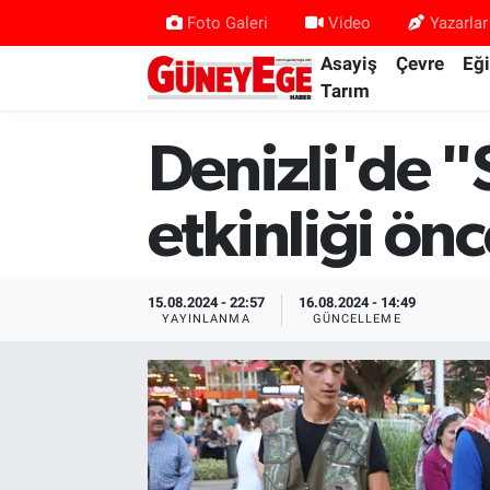
Foto Galeri
Video
Yazarlar
Asayiş
Çevre
Eğ
Asayiş
İstanbul Hava Durumu
Tarım
Çevre
İstanbul Trafik Yoğunluk Haritası
Denizli'de 
Eğitim
Süper Lig Puan Durumu ve Fikstür
etkinliği önc
Ekonomi
Tüm Manşetler
15.08.2024 - 22:57
16.08.2024 - 14:49
Gündem
Son Dakika Haberleri
YAYINLANMA
GÜNCELLEME
Kültür Sanat
Haber Arşivi
Magazin
Politika