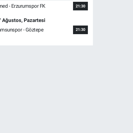
ed - Erzurumspor FK
21:30
 Ağustos, Pazartesi
msunspor - Göztepe
21:30