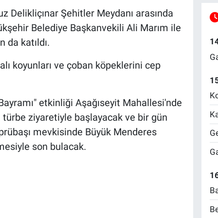
 Delikliçınar Şehitler Meydanı arasında
kşehir Belediye Başkanvekili Ali Marım ile
1
 da katıldı.
Ga
alı koyunları ve çoban köpeklerini cep
1
Ko
yramı" etkinliği Aşağıseyit Mahallesi'nde
Ka
türbe ziyaretiyle başlayacak ve bir gün
Köprübaşı mevkisinde Büyük Menderes
Ge
mesiyle son bulacak.
Ga
16
Ba
Be