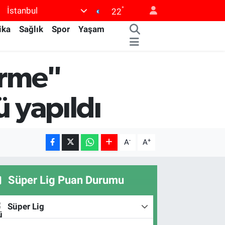
°
İstanbul
22
ika
Sağlık
Spor
Yaşam
irme"
ü yapıldı
-
+
A
A
Süper Lig Puan Durumu
Süper Lig