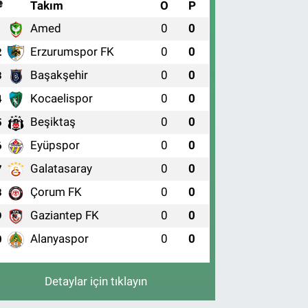
#
Takım
O
P
Amed
0
0
1
Erzurumspor FK
0
0
2
Başakşehir
0
0
3
Kocaelispor
0
0
4
Beşiktaş
0
0
5
Eyüpspor
0
0
6
Galatasaray
0
0
7
Çorum FK
0
0
8
Gaziantep FK
0
0
9
Alanyaspor
0
0
0
Detaylar için tıklayın