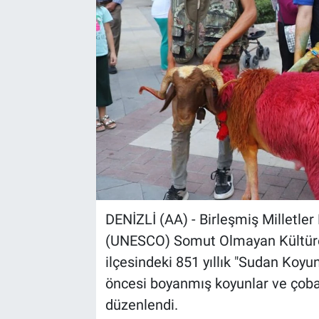
Sağlık
Spor
Yaşam
Tarım
DENİZLİ (AA) - Birleşmiş Milletler
(UNESCO) Somut Olmayan Kültürel M
ilçesindeki 851 yıllık "Sudan Koy
öncesi boyanmış koyunlar ve çoban
düzenlendi.