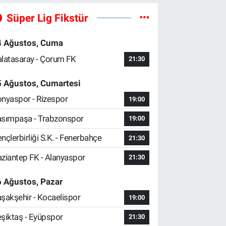
Süper Lig Fikstür
4 Ağustos, Cuma
latasaray - Çorum FK
21:30
5 Ağustos, Cumartesi
nyaspor - Rizespor
19:00
sımpaşa - Trabzonspor
19:00
nçlerbirliği S.K. - Fenerbahçe
21:30
ziantep FK - Alanyaspor
21:30
 Ağustos, Pazar
şakşehir - Kocaelispor
19:00
şiktaş - Eyüpspor
21:30