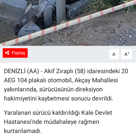
Sağlık
Spor
Yaşam
Paylaş
-
+
A
A
Tarım
DENİZLİ (AA) - Akif Zıraplı (58) idaresindeki 20
AEG 104 plakalı otomobil, Akçay Mahallesi
yakınlarında, sürücüsünün direksiyon
hakimiyetini kaybetmesi sonucu devrildi.
Yaralanan sürücü kaldırıldığı Kale Devlet
Hastanesi'nde müdahaleye rağmen
kurtarılamadı.