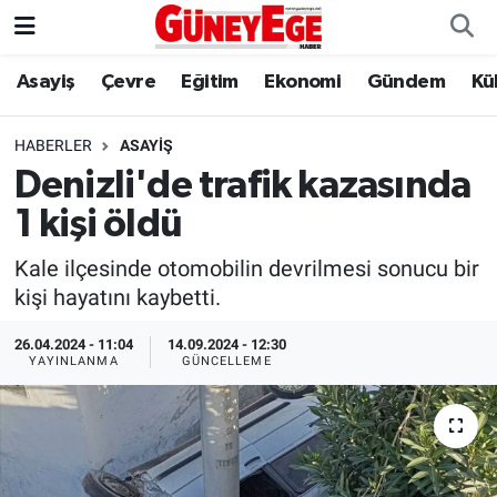
Asayiş
Çevre
Eğitim
Ekonomi
Gündem
Kü
Asayiş
İstanbul Hava Durumu
Çevre
İstanbul Trafik Yoğunluk Haritası
HABERLER
ASAYIŞ
Denizli'de trafik kazasında
Eğitim
Süper Lig Puan Durumu ve Fikstür
1 kişi öldü
Ekonomi
Tüm Manşetler
Kale ilçesinde otomobilin devrilmesi sonucu bir
kişi hayatını kaybetti.
Gündem
Son Dakika Haberleri
26.04.2024 - 11:04
14.09.2024 - 12:30
YAYINLANMA
GÜNCELLEME
Kültür Sanat
Haber Arşivi
Magazin
Politika