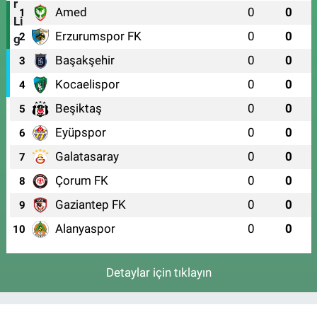
Amed
0
0
1
Erzurumspor FK
0
0
2
Başakşehir
0
0
3
Kocaelispor
0
0
4
Beşiktaş
0
0
5
Eyüpspor
0
0
6
Galatasaray
0
0
7
Çorum FK
0
0
8
Gaziantep FK
0
0
9
Alanyaspor
0
0
10
Detaylar için tıklayın