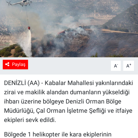
Sağlık
Spor
Yaşam
Tarım
Paylaş
-
+
A
A
DENİZLİ (AA) - Kabalar Mahallesi yakınlarındaki
zirai ve makilik alandan dumanların yükseldiği
ihbarı üzerine bölgeye Denizli Orman Bölge
Müdürlüğü, Çal Orman İşletme Şefliği ve itfaiye
ekipleri sevk edildi.
Bölgede 1 helikopter ile kara ekiplerinin