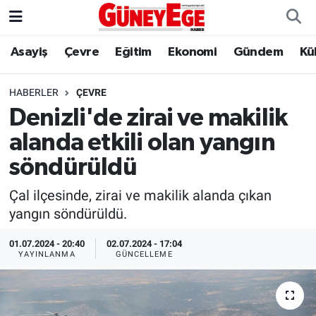
Asayiş
Çevre
Eğitim
Ekonomi
Gündem
Kü
Asayiş
İstanbul Hava Durumu
Çevre
İstanbul Trafik Yoğunluk Haritası
HABERLER
ÇEVRE
Denizli'de zirai ve makilik
Eğitim
Süper Lig Puan Durumu ve Fikstür
alanda etkili olan yangın
Ekonomi
Tüm Manşetler
söndürüldü
Çal ilçesinde, zirai ve makilik alanda çıkan
Gündem
Son Dakika Haberleri
yangın söndürüldü.
Kültür Sanat
Haber Arşivi
01.07.2024 - 20:40
02.07.2024 - 17:04
YAYINLANMA
GÜNCELLEME
Magazin
Politika