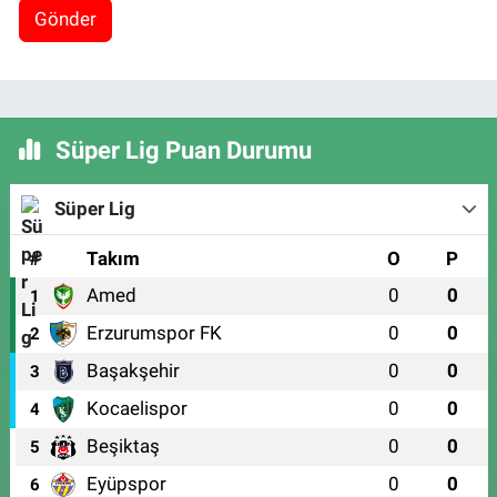
Gönder
Süper Lig Puan Durumu
Süper Lig
#
Takım
O
P
Amed
0
0
1
Erzurumspor FK
0
0
2
Başakşehir
0
0
3
Kocaelispor
0
0
4
Beşiktaş
0
0
5
Eyüpspor
0
0
6