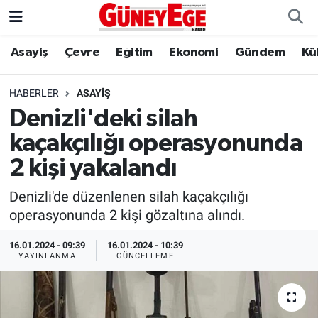
Asayiş
Çevre
Eğitim
Ekonomi
Gündem
Kü
Asayiş
İstanbul Hava Durumu
Çevre
İstanbul Trafik Yoğunluk Haritası
HABERLER
ASAYIŞ
Denizli'deki silah
Eğitim
Süper Lig Puan Durumu ve Fikstür
kaçakçılığı operasyonunda
Ekonomi
Tüm Manşetler
2 kişi yakalandı
Denizli'de düzenlenen silah kaçakçılığı
Gündem
Son Dakika Haberleri
operasyonunda 2 kişi gözaltına alındı.
Kültür Sanat
Haber Arşivi
16.01.2024 - 09:39
16.01.2024 - 10:39
YAYINLANMA
GÜNCELLEME
Magazin
Politika