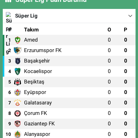
Süper Lig
#
Takım
O
P
Amed
0
0
1
Erzurumspor FK
0
0
2
Başakşehir
0
0
3
Kocaelispor
0
0
4
Beşiktaş
0
0
5
Eyüpspor
0
0
6
Galatasaray
0
0
7
Çorum FK
0
0
8
Gaziantep FK
0
0
9
Alanyaspor
0
0
10