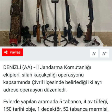
Sağlık
Spor
Yaşam
Tarım
Paylaş
-
+
A
A
DENİZLİ (AA) - İl Jandarma Komutanlığı
ekipleri, silah kaçakçılığı operasyonu
kapsamında Çivril ilçesinde belirlediği iki ayrı
adrese operasyon düzenledi.
Evlerde yapılan aramada 5 tabanca, 4 av tüfeği,
150 tarihi obje, 1 dedektör, 52 tabanca mermisi,