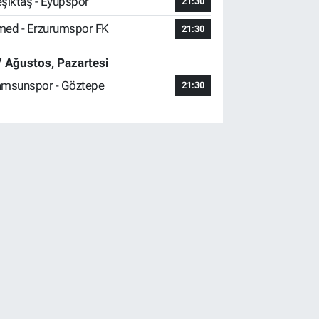
şiktaş - Eyüpspor
21:30
ed - Erzurumspor FK
21:30
 Ağustos, Pazartesi
msunspor - Göztepe
21:30