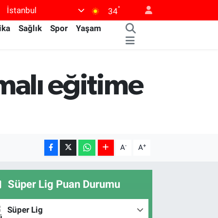
°
İstanbul
34
ika
Sağlık
Spor
Yaşam
ımalı eğitime
-
+
A
A
Süper Lig Puan Durumu
Süper Lig