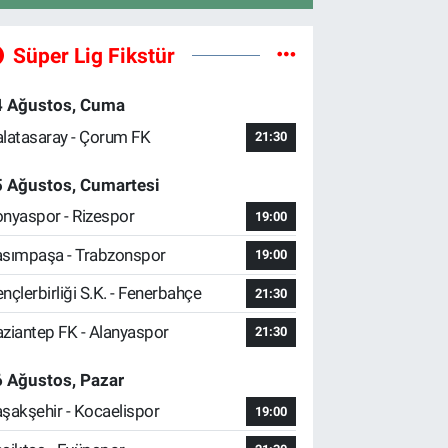
Süper Lig Fikstür
4 Ağustos, Cuma
latasaray - Çorum FK
21:30
5 Ağustos, Cumartesi
nyaspor - Rizespor
19:00
sımpaşa - Trabzonspor
19:00
nçlerbirliği S.K. - Fenerbahçe
21:30
ziantep FK - Alanyaspor
21:30
 Ağustos, Pazar
şakşehir - Kocaelispor
19:00