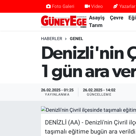
Foto Galeri
Video
Yazarlar
Asayiş
Çevre
Eğ
Asayiş
İstanbul Hava Durumu
Tarım
Çevre
İstanbul Trafik Yoğunluk Haritası
HABERLER
GENEL
Denizli'nin Ç
Eğitim
Süper Lig Puan Durumu ve Fikstür
1 gün ara ver
Ekonomi
Tüm Manşetler
Gündem
Son Dakika Haberleri
26.02.2025 - 01:25
26.02.2025 - 14:02
YAYINLANMA
GÜNCELLEME
Kültür Sanat
Haber Arşivi
Magazin
DENİZLİ (AA) - Denizli'nin Çivril 
taşımalı eğitime bugün ara verildi
Politika