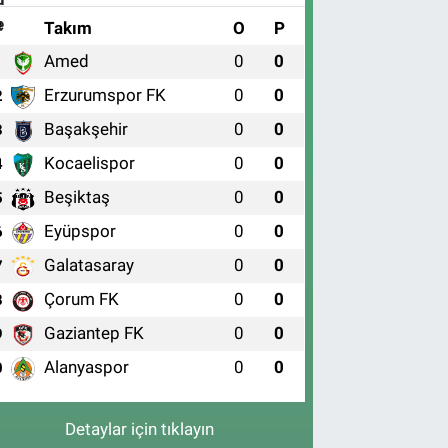
#
Takım
O
P
Amed
0
0
1
Erzurumspor FK
0
0
2
Başakşehir
0
0
3
Kocaelispor
0
0
4
Beşiktaş
0
0
5
Eyüpspor
0
0
6
Galatasaray
0
0
7
Çorum FK
0
0
8
Gaziantep FK
0
0
9
Alanyaspor
0
0
0
Detaylar için tıklayın