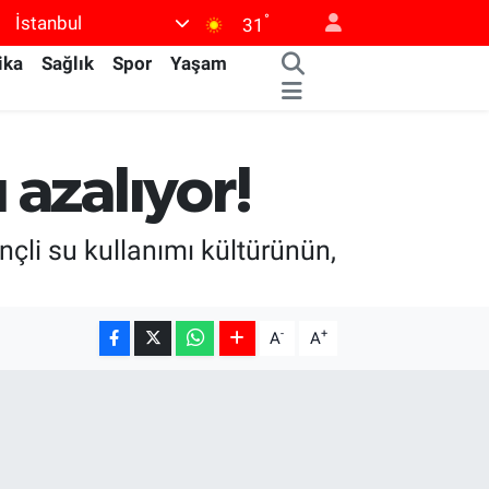
°
İstanbul
31
ika
Sağlık
Spor
Yaşam
 azalıyor!
nçli su kullanımı kültürünün,
-
+
A
A