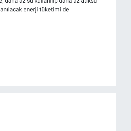
, daha az su kullanılıp daha az atıksu
anılacak enerji tüketimi de