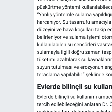
püskürtme yöntemi kullanılabilece
“Yanlış yöntemle sulama yapıldığ
harcanıyor. Su tasarrufu amacıyla 
düzeyini ve hava koşulları takip ed
belirleniyor ve sulama işlemi otom
kullanılabilen su sensörleri vasıt
sulamayla ilgili doğru zaman tespi
tüketimi azaltılarak su kaynakları
suyun tutulması ve erozyonun eng
teraslama yapılabilir.” şeklinde ko
Evlerde bilinçli su kullan
Evlerde bilinçli su kullanımı amacı
tercih edilebileceğini anlatan Dr. 
makineleri tam dolmadan çalıştırıl