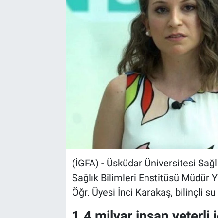
Sağlık
Spor
Yaşam
Tarım
(İGFA) - Üsküdar Üniversitesi Sa
Sağlık Bilimleri Enstitüsü Müdür Y
Öğr. Üyesi İnci Karakaş, bilinçli su
1.4 milyar insan yeterl