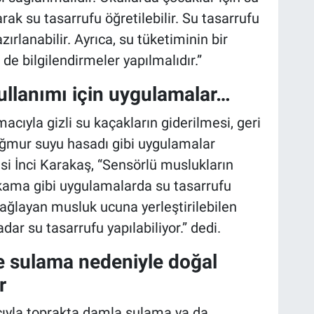
arak su tasarrufu öğretilebilir. Su tasarrufu
zırlanabilir. Ayrıca, su tüketiminin bir
i de bilgilendirmeler yapılmalıdır.”
 kullanımı için uygulamalar…
macıyla gizli su kaçakların giderilmesi, geri
ağmur suyu hasadı gibi uygulamalar
esi İnci Karakaş, “Sensörlü muslukların
yıkama gibi uygulamalarda su tasarrufu
 sağlayan musluk ucuna yerleştirilebilen
dar su tasarrufu yapılabiliyor.” dedi.
e sulama nedeniyle doğal
r
cıyla toprakta damla sulama ya da