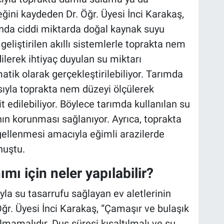
ğini kaydeden Dr. Öğr. Üyesi İnci Karakaş,
ında ciddi miktarda doğal kaynak suyu
geliştirilen akıllı sistemlerle toprakta nem
ilerek ihtiyaç duyulan su miktarı
atik olarak gerçekleştirilebiliyor. Tarımda
asıyla toprakta nem düzeyi ölçülerek
t edilebiliyor. Böylece tarımda kullanılan su
nın korunması sağlanıyor. Ayrıca, toprakta
ellenmesi amacıyla eğimli arazilerde
nuştu.
ımı için neler yapılabilir?
yla su tasarrufu sağlayan ev aletlerinin
Öğr. Üyesi İnci Karakaş, “Çamaşır ve bulaşık
mamalıdır. Duş süresi kısaltılmalı ve su