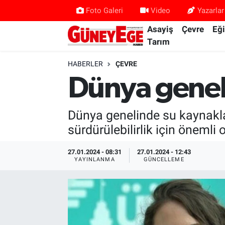
Foto Galeri
Video
Yazarlar
Asayiş
Çevre
Eğ
Asayiş
İstanbul Hava Durumu
Tarım
Çevre
İstanbul Trafik Yoğunluk Haritası
HABERLER
ÇEVRE
Dünya geneli
Eğitim
Süper Lig Puan Durumu ve Fikstür
Dünya genelinde su kaynakları
Ekonomi
Tüm Manşetler
sürdürülebilirlik için önemli
Gündem
Son Dakika Haberleri
27.01.2024 - 08:31
27.01.2024 - 12:43
YAYINLANMA
GÜNCELLEME
Kültür Sanat
Haber Arşivi
Magazin
Politika