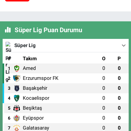
Süper Lig Puan Durumu
Süper Lig
#
Takım
O
P
Amed
0
0
1
Erzurumspor FK
0
0
2
Başakşehir
0
0
3
Kocaelispor
0
0
4
Beşiktaş
0
0
5
Eyüpspor
0
0
6
Galatasaray
0
0
7