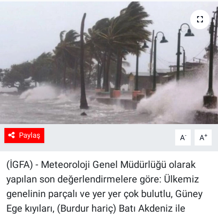
Sağlık
Spor
Yaşam
Tarım
Paylaş
-
+
A
A
(İGFA) - Meteoroloji Genel Müdürlüğü olarak
yapılan son değerlendirmelere göre: Ülkemiz
genelinin parçalı ve yer yer çok bulutlu, Güney
Ege kıyıları, (Burdur hariç) Batı Akdeniz ile