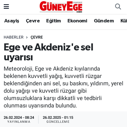
Asayiş
Çevre
Eğitim
Ekonomi
Gündem
Kü
Asayiş
İstanbul Hava Durumu
Çevre
İstanbul Trafik Yoğunluk Haritası
HABERLER
ÇEVRE
Ege ve Akdeniz'e sel
Eğitim
Süper Lig Puan Durumu ve Fikstür
uyarısı
Ekonomi
Tüm Manşetler
Meteoroloji, Ege ve Akdeniz kıyılarında
beklenen kuvvetli yağış, kuvvetli rüzgar
Gündem
Son Dakika Haberleri
beklendiğinden ani sel, su baskını, yıldırım, yerel
dolu yağışı ve kuvvetli rüzgar gibi
Kültür Sanat
Haber Arşivi
olumsuzluklara karşı dikkatli ve tedbirli
olunması uyarısında bulundu.
Magazin
26.02.2024 - 08:24
26.02.2025 - 01:15
Politika
YAYINLANMA
GÜNCELLEME