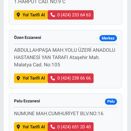
1.HARPUT CAD. NO:9 C
Yol Tarifi Al
0 (424) 233 64 63
Özen Eczanesi
Merkez
ABDULLAHPAŞA MAH.YOLU ÜZERİ ANADOLU
HASTANESİ YAN TARAFI Ataşehir Mah.
Malatya Cad. No:105
Yol Tarifi Al
0 (424) 238 66 66
Palu Eczanesi
Palu
NUMUNE MAH.CUMHURİYET BLV.NO:16
Yol Tarifi Al
0 (424) 651 20 40