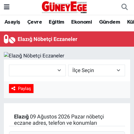
Asayiş
Çevre
Eğitim
Ekonomi
Gündem
Kü
Asayiş
İstanbul Hava Durumu
Çevre
İstanbul Trafik Yoğunluk Haritası
Elazığ Nöbetçi Eczaneler
Eğitim
Süper Lig Puan Durumu ve Fikstür
Ekonomi
Tüm Manşetler
Gündem
Son Dakika Haberleri
Paylaş
Kültür Sanat
Haber Arşivi
Magazin
Elazığ
09 Ağustos 2026 Pazar nöbetçi
eczane adres, telefon ve konumları
Politika