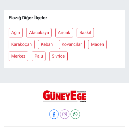
Elazığ Diğer İlçeler
Ağin
Alacakaya
Aricak
Baskil
Karakoçan
Keban
Kovancilar
Maden
Merkez
Palu
Sivrice