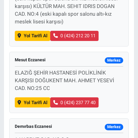
karşısı) KÜLTÜR MAH. SEHIT IDRIS DOGAN
CAD. NO:4 (eski kapalı spor salonu altı-kız
meslek lisesi karşısı)
Yol Tarifi Al
0 (424) 212 20 11
Mesut Eczanesi
Merkez
ELAZIĞ ŞEHİR HASTANESİ POLİKLİNİK
KARŞISI DOĞUKENT MAH. AHMET YESEVİ
CAD. NO:25 CC
Yol Tarifi Al
0 (424) 237 77 40
Demırbas Eczanesi
Merkez