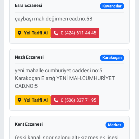
Esra Eczanesi
Kovancılar
Sağlık
çaybaşı mah.değirmen cad.no:58
Spor
Yol Tarifi Al
0 (424) 611 44 45
Yaşam
Nazlı Eczanesi
Karakoçan
Tarım
yeni mahalle cumhuriyet caddesi no:5
Karakoçan Elazığ YENİ MAH.CUMHURİYET
CAD.NO:5
Yol Tarifi Al
0 (506) 337 71 95
Kent Eczanesi
Merkez
(eski kapalı spor salonu altı-kız meslek lisesi