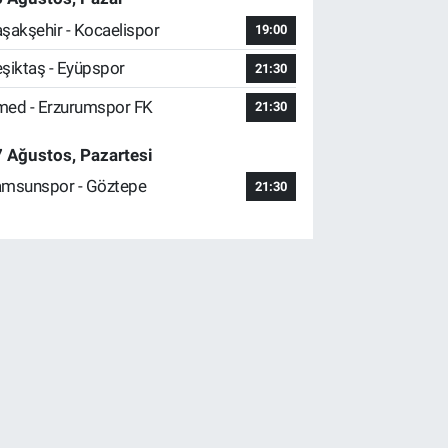
şakşehir - Kocaelispor
19:00
şiktaş - Eyüpspor
21:30
ed - Erzurumspor FK
21:30
 Ağustos, Pazartesi
msunspor - Göztepe
21:30