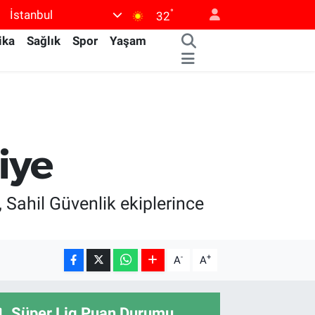
°
İstanbul
32
ika
Sağlık
Spor
Yaşam
iye
 Sahil Güvenlik ekiplerince
-
+
A
A
Süper Lig Puan Durumu