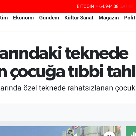
BITCOIN
64.944,08
%-0.18
DOLAR
47,7436
%0.18
itim
Ekonomi
Gündem
Kültür Sanat
Magazin
Polit
EURO
55,2510
%0.32
STERLİN
64,4811
%0.38
larındaki teknede
GRAM ALTIN
6660.55
%0.03
BİST100
13.779
%-14
n çocuğa tıbbi tahl
klarında özel teknede rahatsızlanan çocuk,