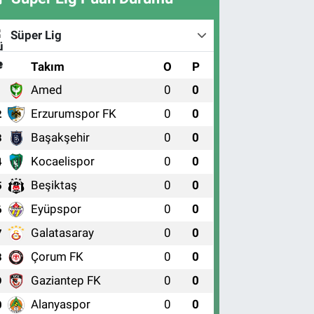
Süper Lig
#
Takım
O
P
Amed
0
0
1
Erzurumspor FK
0
0
2
Başakşehir
0
0
3
Kocaelispor
0
0
4
Beşiktaş
0
0
5
Eyüpspor
0
0
6
Galatasaray
0
0
7
Çorum FK
0
0
8
Gaziantep FK
0
0
9
Alanyaspor
0
0
0