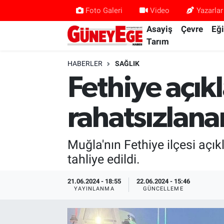
Foto Galeri
Video
Yazarlar
Asayiş
Çevre
Eğ
Asayiş
İstanbul Hava Durumu
Tarım
Çevre
İstanbul Trafik Yoğunluk Haritası
HABERLER
SAĞLIK
Fethiye açık
Eğitim
Süper Lig Puan Durumu ve Fikstür
rahatsızlana
Ekonomi
Tüm Manşetler
Gündem
Son Dakika Haberleri
Muğla'nın Fethiye ilçesi açı
tahliye edildi.
Kültür Sanat
Haber Arşivi
21.06.2024 - 18:55
22.06.2024 - 15:46
YAYINLANMA
GÜNCELLEME
Magazin
Politika