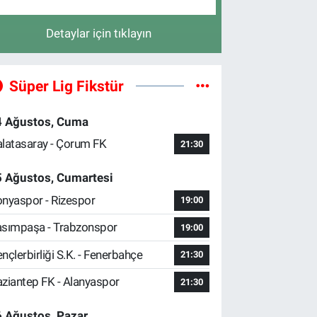
Detaylar için tıklayın
Süper Lig Fikstür
4 Ağustos, Cuma
latasaray - Çorum FK
21:30
5 Ağustos, Cumartesi
nyaspor - Rizespor
19:00
sımpaşa - Trabzonspor
19:00
nçlerbirliği S.K. - Fenerbahçe
21:30
ziantep FK - Alanyaspor
21:30
 Ağustos, Pazar