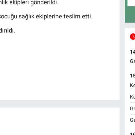
ik ekipleri gönderildi.
 çocuğu sağlık ekiplerine teslim etti.
rıldı.
1
Ga
1
Ko
Ka
Ge
Ga
16