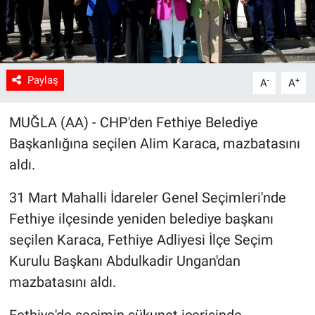
Sağlık
Spor
Paylaş
-
+
A
A
Yaşam
MUĞLA (AA) - CHP'den Fethiye Belediye
Tarım
Başkanlığına seçilen Alim Karaca, mazbatasını
aldı.
31 Mart Mahalli İdareler Genel Seçimleri'nde
Fethiye ilçesinde yeniden belediye başkanı
seçilen Karaca, Fethiye Adliyesi İlçe Seçim
Kurulu Başkanı Abdulkadir Ungan'dan
mazbatasını aldı.
Fethiye'de seçimin sükunet içerisinde