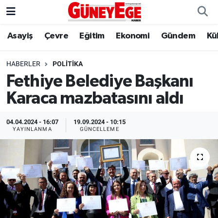
Asayiş
Çevre
Eğitim
Ekonomi
Gündem
Kü
Asayiş
İstanbul Hava Durumu
Çevre
İstanbul Trafik Yoğunluk Haritası
HABERLER
POLITIKA
Fethiye Belediye Başkanı
Eğitim
Süper Lig Puan Durumu ve Fikstür
Karaca mazbatasını aldı
Ekonomi
Tüm Manşetler
04.04.2024 - 16:07
19.09.2024 - 10:15
YAYINLANMA
GÜNCELLEME
Gündem
Son Dakika Haberleri
Kültür Sanat
Haber Arşivi
Magazin
Politika