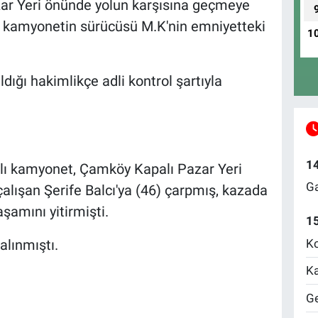
r Yeri önünde yolun karşısına geçmeye
an kamyonetin sürücüsü M.K'nin emniyetteki
1
ldığı hakimlikçe adli kontrol şartıyla
1
alı kamyonet, Çamköy Kapalı Pazar Yeri
Ga
lışan Şerife Balcı'ya (46) çarpmış, kazada
aşamını yitirmişti.
1
Ko
lınmıştı.
Ka
Ge