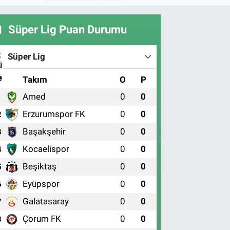
Süper Lig Puan Durumu
Süper Lig
#
Takım
O
P
Amed
0
0
1
Erzurumspor FK
0
0
2
Başakşehir
0
0
3
Kocaelispor
0
0
4
Beşiktaş
0
0
5
Eyüpspor
0
0
6
Galatasaray
0
0
7
Çorum FK
0
0
8