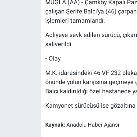
MUĞLA (AA) - Çamköy Kapalı Paza
çalışan Şerife Balcı'ya (46) çarp
işlemleri tamamlandı.
Adliyeye sevk edilen sürücü, çıkarı
salıverildi.
- Olay
M.K. idaresindeki 46 VF 232 plak
önünde yolun karşısına geçmeye ça
Balcı kaldırıldığı özel hastanede y
Kamyonet sürücüsü ise gözaltına a
Kaynak:
Anadolu Haber Ajansı