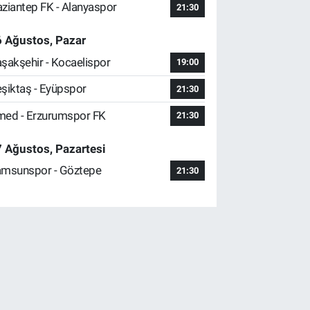
ziantep FK - Alanyaspor
21:30
 Ağustos, Pazar
şakşehir - Kocaelispor
19:00
şiktaş - Eyüpspor
21:30
ed - Erzurumspor FK
21:30
 Ağustos, Pazartesi
msunspor - Göztepe
21:30