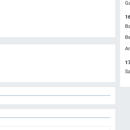
Ga
16
Ba
Be
Am
17
Sa