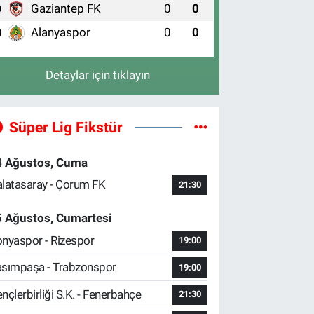
Gaziantep FK
0
0
9
Alanyaspor
0
0
0
Detaylar için tıklayın
Süper Lig Fikstür
4 Ağustos, Cuma
latasaray - Çorum FK
21:30
5 Ağustos, Cumartesi
nyaspor - Rizespor
19:00
sımpaşa - Trabzonspor
19:00
nçlerbirliği S.K. - Fenerbahçe
21:30