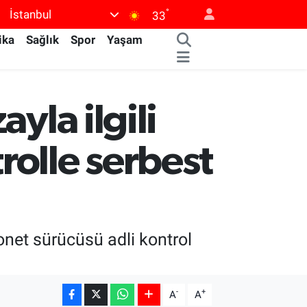
°
İstanbul
33
ika
Sağlık
Spor
Yaşam
yla ilgili
rolle serbest
yonet sürücüsü adli kontrol
-
+
A
A