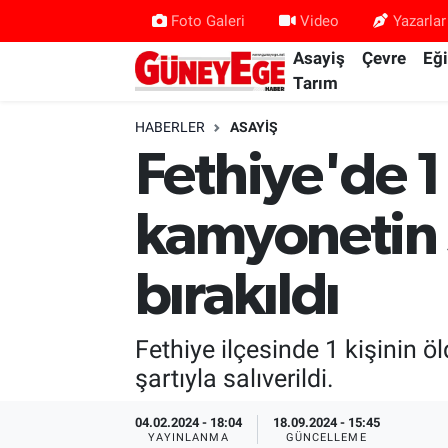
Foto Galeri
Video
Yazarlar
Asayiş
Çevre
Eğ
Asayiş
İstanbul Hava Durumu
Tarım
Çevre
İstanbul Trafik Yoğunluk Haritası
HABERLER
ASAYIŞ
Fethiye'de 1 
Eğitim
Süper Lig Puan Durumu ve Fikstür
kamyonetin s
Ekonomi
Tüm Manşetler
bırakıldı
Gündem
Son Dakika Haberleri
Kültür Sanat
Haber Arşivi
Fethiye ilçesinde 1 kişinin ö
şartıyla salıverildi.
Magazin
04.02.2024 - 18:04
18.09.2024 - 15:45
Politika
YAYINLANMA
GÜNCELLEME