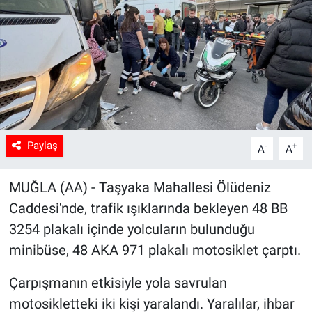
Sağlık
Spor
Yaşam
Tarım
Paylaş
-
+
A
A
MUĞLA (AA) - Taşyaka Mahallesi Ölüdeniz
Caddesi'nde, trafik ışıklarında bekleyen 48 BB
3254 plakalı içinde yolcuların bulunduğu
minibüse, 48 AKA 971 plakalı motosiklet çarptı.
Çarpışmanın etkisiyle yola savrulan
motosikletteki iki kişi yaralandı. Yaralılar, ihbar