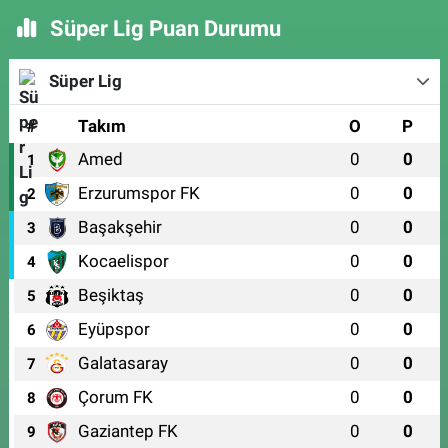
Süper Lig Puan Durumu
Süper Lig
#
Takım
O
P
Amed
0
0
1
Erzurumspor FK
0
0
2
Başakşehir
0
0
3
Kocaelispor
0
0
4
Beşiktaş
0
0
5
Eyüpspor
0
0
6
Galatasaray
0
0
7
Çorum FK
0
0
8
Gaziantep FK
0
0
9