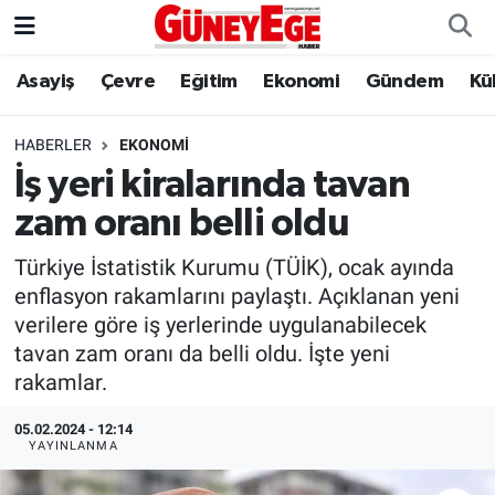
Asayiş
Çevre
Eğitim
Ekonomi
Gündem
Kü
Asayiş
İstanbul Hava Durumu
Çevre
İstanbul Trafik Yoğunluk Haritası
HABERLER
EKONOMI
İş yeri kiralarında tavan
Eğitim
Süper Lig Puan Durumu ve Fikstür
zam oranı belli oldu
Ekonomi
Tüm Manşetler
Türkiye İstatistik Kurumu (TÜİK), ocak ayında
enflasyon rakamlarını paylaştı. Açıklanan yeni
Gündem
Son Dakika Haberleri
verilere göre iş yerlerinde uygulanabilecek
tavan zam oranı da belli oldu. İşte yeni
Kültür Sanat
Haber Arşivi
rakamlar.
Magazin
05.02.2024 - 12:14
YAYINLANMA
Politika