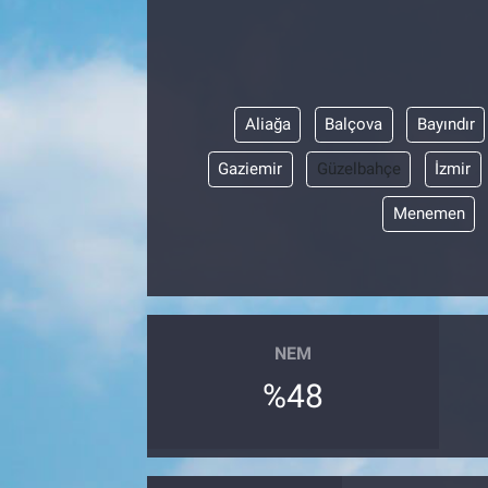
Sağlık
Spor
Aliağa
Balçova
Bayındır
Yaşam
Gaziemir
Güzelbahçe
İzmir
Tarım
Menemen
NEM
%48