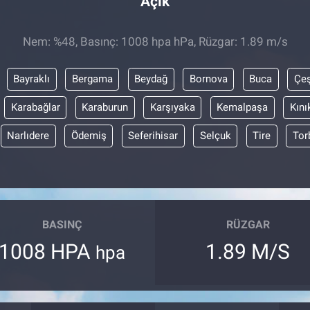
Açık
Nem: %48, Basınç: 1008 hpa hPa, Rüzgar: 1.89 m/s
Bayraklı
Bergama
Beydağ
Bornova
Buca
Çe
Karabağlar
Karaburun
Karşıyaka
Kemalpaşa
Kını
Narlıdere
Ödemiş
Seferihisar
Selçuk
Tire
Tor
BASINÇ
RÜZGAR
1008 HPA
1.89 M/S
hpa