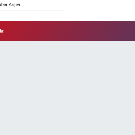
ber Arşivi
ır.