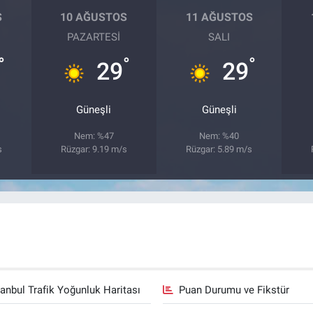
S
10 AĞUSTOS
11 AĞUSTOS
PAZARTESI
SALI
°
°
°
29
29
Güneşli
Güneşli
Nem: %47
Nem: %40
s
Rüzgar: 9.19 m/s
Rüzgar: 5.89 m/s
tanbul Trafik Yoğunluk Haritası
Puan Durumu ve Fikstür