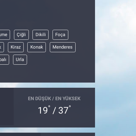
şme
Çiğli
Dikili
Foça
k
Kiraz
Konak
Menderes
balı
Urla
EN DÜŞÜK / EN YÜKSEK
°
°
19
/ 37