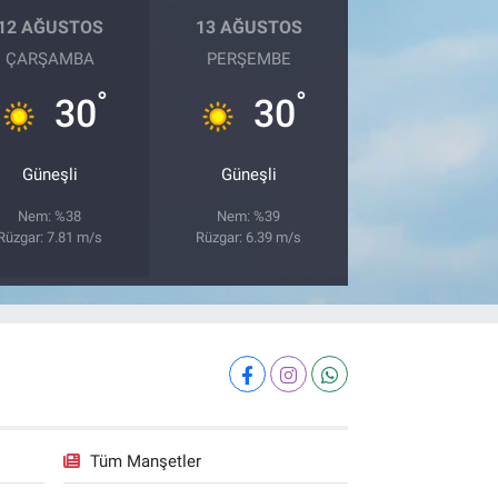
12 AĞUSTOS
13 AĞUSTOS
ÇARŞAMBA
PERŞEMBE
°
°
30
30
Güneşli
Güneşli
Nem: %38
Nem: %39
Rüzgar: 7.81 m/s
Rüzgar: 6.39 m/s
Tüm Manşetler