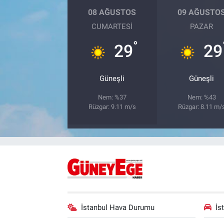
08 AĞUSTOS
09 AĞUSTO
CUMARTESI
PAZAR
°
29
29
Güneşli
Güneşli
Nem: %37
Nem: %43
Rüzgar: 9.11 m/s
Rüzgar: 8.11 m/
İstanbul Hava Durumu
İs