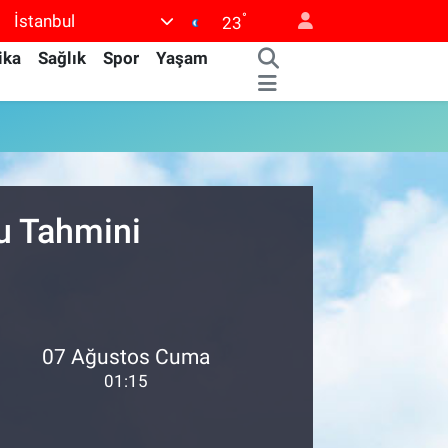
°
İstanbul
23
ika
Sağlık
Spor
Yaşam
u Tahmini
07 Ağustos Cuma
01:15