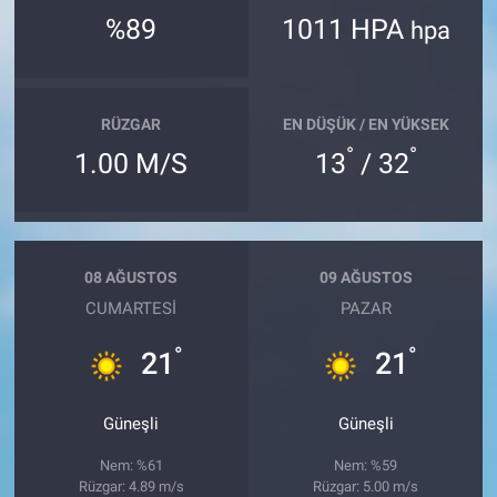
%89
1011 HPA
hpa
RÜZGAR
EN DÜŞÜK / EN YÜKSEK
°
°
1.00 M/S
13
/ 32
08 AĞUSTOS
09 AĞUSTOS
CUMARTESI
PAZAR
°
°
21
21
Güneşli
Güneşli
Nem: %61
Nem: %59
Rüzgar: 4.89 m/s
Rüzgar: 5.00 m/s