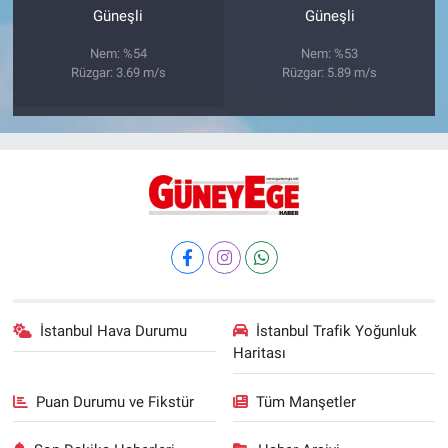
Güneşli
Güneşli
Nem: %54
Nem: %53
Rüzgar: 3.69 m/s
Rüzgar: 5.89 m/s
İstanbul Hava Durumu
İstanbul Trafik Yoğunluk
Haritası
Puan Durumu ve Fikstür
Tüm Manşetler