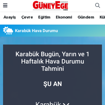
Asayiş
Çevre
Eğitim
Ekonomi
Gündem
Kü
Asayiş
İstanbul Hava Durumu
Çevre
İstanbul Trafik Yoğunluk Haritası
Karabük Hava Durumu
Eğitim
Süper Lig Puan Durumu ve Fikstür
Karabük Bugün, Yarın ve 1
Ekonomi
Tüm Manşetler
Haftalık Hava Durumu
Gündem
Son Dakika Haberleri
Tahmini
Kültür Sanat
Haber Arşivi
ŞU AN
Magazin
Politika
Karabük