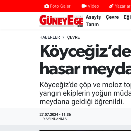
Foto Galeri
Video
Yazarlar
Asayiş
Çevre
Eğ
Asayiş
İstanbul Hava Durumu
Tarım
Çevre
İstanbul Trafik Yoğunluk Haritası
HABERLER
ÇEVRE
Köyceğiz’dek
Eğitim
Süper Lig Puan Durumu ve Fikstür
hasar meyda
Ekonomi
Tüm Manşetler
Gündem
Son Dakika Haberleri
Köyceğiz'de çöp ve moloz to
yangın ekiplerin yoğun müdah
Kültür Sanat
Haber Arşivi
meydana geldiği öğrenildi.
Magazin
27.07.2024 - 11:36
YAYINLANMA
Politika