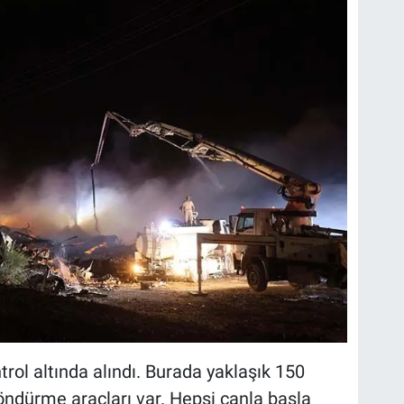
rol altında alındı. Burada yaklaşık 150
öndürme araçları var. Hepsi canla başla