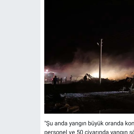
"Şu anda yangın büyük oranda kont
personel ve 50 civarında yangın s