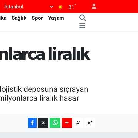
°
İstanbul
31
ika
Sağlık
Spor
Yaşam
arca liralık
lojistik deposuna sıçrayan
ilyonlarca liralık hasar
-
+
A
A