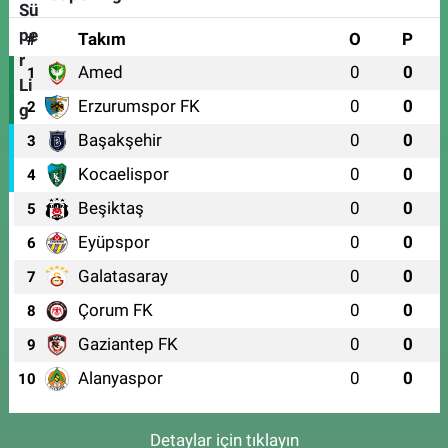
#
Takım
O
P
Amed
0
0
1
Erzurumspor FK
0
0
2
Başakşehir
0
0
3
Kocaelispor
0
0
4
Beşiktaş
0
0
5
Eyüpspor
0
0
6
Galatasaray
0
0
7
Çorum FK
0
0
8
Gaziantep FK
0
0
9
Alanyaspor
0
0
10
Detaylar için tıklayın