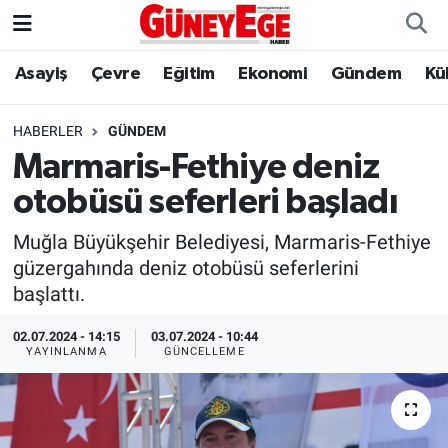
Asayiş
Çevre
Eğitim
Ekonomi
Gündem
Kü
Asayiş
İstanbul Hava Durumu
Çevre
İstanbul Trafik Yoğunluk Haritası
HABERLER
GÜNDEM
Marmaris-Fethiye deniz
Eğitim
Süper Lig Puan Durumu ve Fikstür
otobüsü seferleri başladı
Ekonomi
Tüm Manşetler
Muğla Büyükşehir Belediyesi, Marmaris-Fethiye
güzergahında deniz otobüsü seferlerini
Gündem
Son Dakika Haberleri
başlattı.
Kültür Sanat
Haber Arşivi
02.07.2024 - 14:15
03.07.2024 - 10:44
YAYINLANMA
GÜNCELLEME
Magazin
Politika