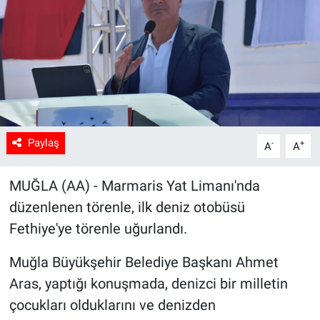
Sağlık
Spor
Yaşam
Tarım
Paylaş
-
+
A
A
MUĞLA (AA) - Marmaris Yat Limanı'nda
düzenlenen törenle, ilk deniz otobüsü
Fethiye'ye törenle uğurlandı.
Muğla Büyükşehir Belediye Başkanı Ahmet
Aras, yaptığı konuşmada, denizci bir milletin
çocukları olduklarını ve denizden