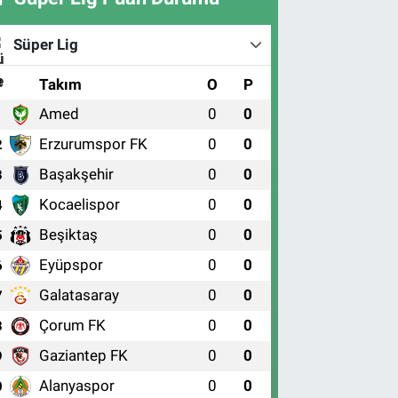
Süper Lig
#
Takım
O
P
Amed
0
0
1
Erzurumspor FK
0
0
2
Başakşehir
0
0
3
Kocaelispor
0
0
4
Beşiktaş
0
0
5
Eyüpspor
0
0
6
Galatasaray
0
0
7
Çorum FK
0
0
8
Gaziantep FK
0
0
9
Alanyaspor
0
0
0