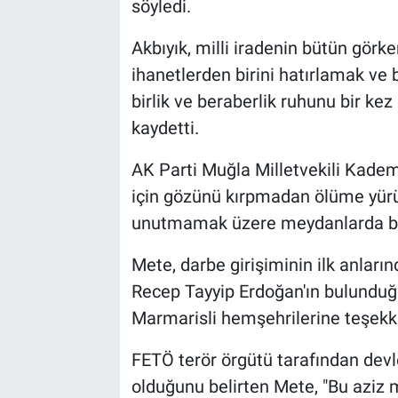
söyledi.
Akbıyık, milli iradenin bütün görkem
ihanetlerden birini hatırlamak ve 
birlik ve beraberlik ruhunu bir ke
kaydetti.
AK Parti Muğla Milletvekili Kadem
için gözünü kırpmadan ölüme yürü
unutmamak üzere meydanlarda bulu
Mete, darbe girişiminin ilk anlar
Recep Tayyip Erdoğan'ın bulunduğ
Marmarisli hemşehrilerine teşekkü
FETÖ terör örgütü tarafından devle
olduğunu belirten Mete, "Bu aziz mil