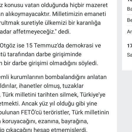
öz konusu vatan olduğunda hiçbir mazeret
Ba
 alıkoymayacaktır. Milletimizin emaneti
Be
rultmak suretiyle ülkemizi bir karanlığa
adar affetmeyeceğiz." dedi.
Am
p Otgöz ise 15 Temmuz'da demokrasi ve
17
ütü tarafından darbe girişiminde
Sa
bir darbe girişimi olmadığını söyledi.
mli kurumlarının bombalandığını anlatan
ırılar, ihanetler olmuş, tuzaklar
 Türk milletini tarihten silmek, Türkiye’ye
etmekti. Ancak yüz yıl olduğu gibi yine
bulunan FETÖ'cü teröristler, Türk milletinin
a koruyacağını, ezanına, bayrağına,
ip çıkacağını hesap etmemişlerdi.