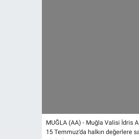
Sağlık
Spor
Yaşam
Tarım
MUĞLA (AA) - Muğla Valisi İdris A
15 Temmuz'da halkın değerlere sa