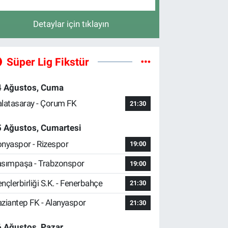
Detaylar için tıklayın
Süper Lig Fikstür
4 Ağustos, Cuma
latasaray - Çorum FK
21:30
5 Ağustos, Cumartesi
nyaspor - Rizespor
19:00
sımpaşa - Trabzonspor
19:00
nçlerbirliği S.K. - Fenerbahçe
21:30
ziantep FK - Alanyaspor
21:30
 Ağustos, Pazar