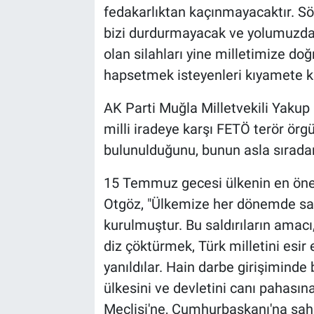
fedakarlıktan kaçınmayacaktır. S
bizi durdurmayacak ve yolumuzdan
olan silahları yine milletimize doğ
hapsetmek isteyenleri kıyamete k
AK Parti Muğla Milletvekili Yaku
milli iradeye karşı FETÖ terör örg
bulunulduğunu, bunun asla sıradan 
15 Temmuz gecesi ülkenin en öne
Otgöz, "Ülkemize her dönemde sald
kurulmuştur. Bu saldırıların amacı,
diz çöktürmek, Türk milletini esir 
yanıldılar. Hain darbe girişiminde 
ülkesini ve devletini canı pahasın
Meclisi'ne, Cumhurbaşkanı'na sah