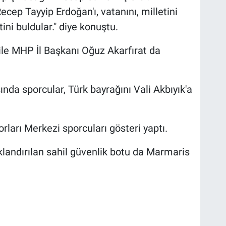
ep Tayyip Erdoğan'ı, vatanını, milletini
ni buldular." diye konuştu.
ile MHP İl Başkanı Oğuz Akarfırat da
a sporcular, Türk bayrağını Vali Akbıyık'a
rları Merkezi sporcuları gösteri yaptı.
ıklandırılan sahil güvenlik botu da Marmaris