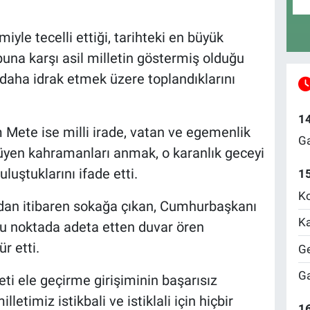
iyle tecelli ettiği, tarihteki en büyük
buna karşı asil milletin göstermiş olduğu
z daha idrak etmek üzere toplandıklarını
1
 Mete ise milli irade, vatan ve egemenlik
Ga
yen kahramanları anmak, o karanlık geceyi
ştuklarını ifade etti.
1
Ko
ından itibaren sokağa çıkan, Cumhurbaşkanı
Ka
u noktada adeta etten duvar ören
r etti.
Ge
Ga
ti ele geçirme girişiminin başarısız
letimiz istikbali ve istiklali için hiçbir
16