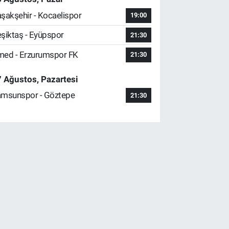
şakşehir - Kocaelispor
19:00
şiktaş - Eyüpspor
21:30
ed - Erzurumspor FK
21:30
 Ağustos, Pazartesi
msunspor - Göztepe
21:30