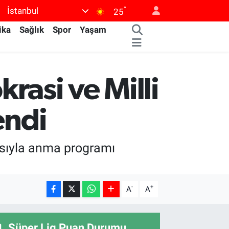
°
İstanbul
25
ika
Sağlık
Spor
Yaşam
asi ve Milli
endi
ısıyla anma programı
-
+
A
A
Süper Lig Puan Durumu