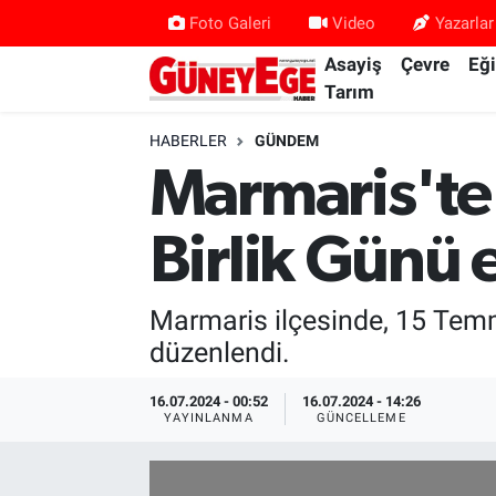
Foto Galeri
Video
Yazarlar
Asayiş
Çevre
Eğ
Asayiş
İstanbul Hava Durumu
Tarım
Çevre
İstanbul Trafik Yoğunluk Haritası
HABERLER
GÜNDEM
Marmaris'te
Eğitim
Süper Lig Puan Durumu ve Fikstür
Birlik Günü 
Ekonomi
Tüm Manşetler
Gündem
Son Dakika Haberleri
Marmaris ilçesinde, 15 Temm
düzenlendi.
Kültür Sanat
Haber Arşivi
16.07.2024 - 00:52
16.07.2024 - 14:26
YAYINLANMA
GÜNCELLEME
Magazin
Politika