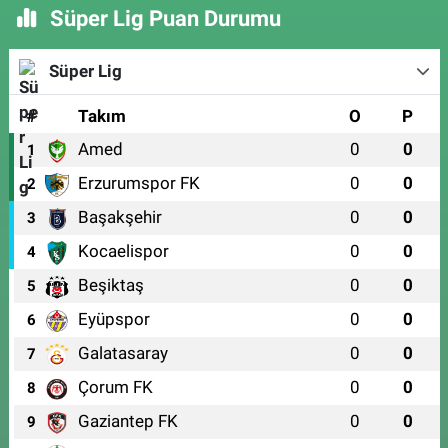
Süper Lig Puan Durumu
Süper Lig
#
Takım
O
P
Amed
0
0
1
Erzurumspor FK
0
0
2
Başakşehir
0
0
3
Kocaelispor
0
0
4
Beşiktaş
0
0
5
Eyüpspor
0
0
6
Galatasaray
0
0
7
Çorum FK
0
0
8
Gaziantep FK
0
0
9