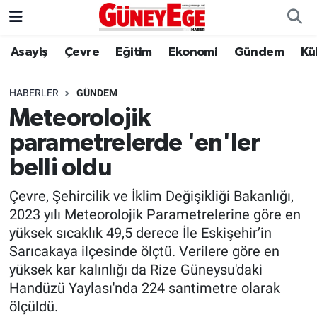
Asayiş
Çevre
Eğitim
Ekonomi
Gündem
Kü
Asayiş
İstanbul Hava Durumu
Çevre
İstanbul Trafik Yoğunluk Haritası
HABERLER
GÜNDEM
Meteorolojik
Eğitim
Süper Lig Puan Durumu ve Fikstür
parametrelerde 'en'ler
Ekonomi
Tüm Manşetler
belli oldu
Çevre, Şehircilik ve İklim Değişikliği Bakanlığı,
Gündem
Son Dakika Haberleri
2023 yılı Meteorolojik Parametrelerine göre en
yüksek sıcaklık 49,5 derece İle Eskişehir’in
Kültür Sanat
Haber Arşivi
Sarıcakaya ilçesinde ölçtü. Verilere göre en
yüksek kar kalınlığı da Rize Güneysu'daki
Magazin
Handüzü Yaylası'nda 224 santimetre olarak
ölçüldü.
Politika