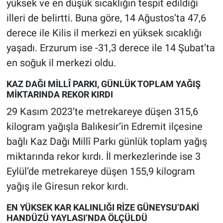
yüksek ve en düşük sıcaklığın tespit edildiği
illeri de belirtti. Buna göre, 14 Ağustos’ta 47,6
derece ile Kilis il merkezi en yüksek sıcaklığı
yaşadı. Erzurum ise -31,3 derece ile 14 Şubat’ta
en soğuk il merkezi oldu.
KAZ DAĞI MİLLÎ PARKI, GÜNLÜK TOPLAM YAĞIŞ
MİKTARINDA REKOR KIRDI
29 Kasım 2023’te metrekareye düşen 315,6
kilogram yağışla Balıkesir’in Edremit ilçesine
bağlı Kaz Dağı Millî Parkı günlük toplam yağış
miktarında rekor kırdı. İl merkezlerinde ise 3
Eylül’de metrekareye düşen 155,9 kilogram
yağış ile Giresun rekor kırdı.
EN YÜKSEK KAR KALINLIĞI RİZE GÜNEYSU’DAKİ
HANDÜZÜ YAYLASI’NDA ÖLÇÜLDÜ