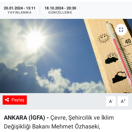
20.01.2024 - 13:11
18.10.2024 - 20:30
Sağlık
YAYINLANMA
GÜNCELLEME
Spor
Yaşam
Tarım
Paylaş
-
+
A
A
ANKARA (İGFA) -
Çevre, Şehircilik ve İklim
Değişikliği Bakanı Mehmet Özhaseki,