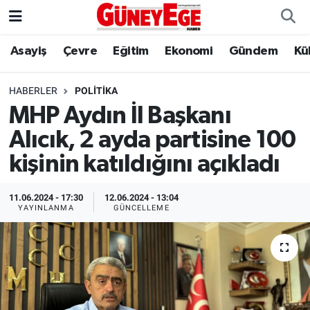
Asayiş
Çevre
Eğitim
Ekonomi
Gündem
Kü
Asayiş
İstanbul Hava Durumu
Çevre
İstanbul Trafik Yoğunluk Haritası
HABERLER
POLITIKA
MHP Aydın İl Başkanı
Eğitim
Süper Lig Puan Durumu ve Fikstür
Alıcık, 2 ayda partisine 100
Ekonomi
Tüm Manşetler
kişinin katıldığını açıkladı
Gündem
Son Dakika Haberleri
11.06.2024 - 17:30
12.06.2024 - 13:04
YAYINLANMA
GÜNCELLEME
Kültür Sanat
Haber Arşivi
Magazin
Politika