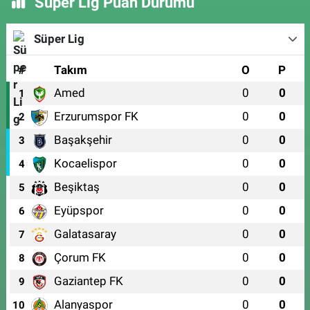
Süper Lig Puan Durumu
Süper Lig
#
Takım
O
P
Amed
0
0
1
Erzurumspor FK
0
0
2
Başakşehir
0
0
3
Kocaelispor
0
0
4
Beşiktaş
0
0
5
Eyüpspor
0
0
6
Galatasaray
0
0
7
Çorum FK
0
0
8
Gaziantep FK
0
0
9
Alanyaspor
0
0
10