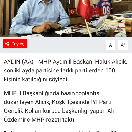
Sağlık
Spor
Yaşam
Paylaş
-
+
A
A
Tarım
AYDIN (AA) - MHP Aydın İl Başkanı Haluk Alıcık,
son iki ayda partisine farklı partilerden 100
kişinin katıldığını söyledi.
MHP İl Başkanlığında basın toplantısı
düzenleyen Alıcık, Köşk ilçesinde İYİ Parti
Gençlik Kolları kurucu başkanlığı yapan Ali
Özdemir'e MHP rozeti taktı.