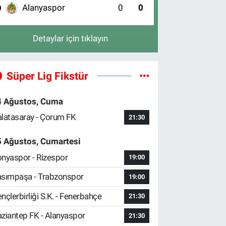
Alanyaspor
0
0
0
Detaylar için tıklayın
Süper Lig Fikstür
4 Ağustos, Cuma
latasaray - Çorum FK
21:30
5 Ağustos, Cumartesi
nyaspor - Rizespor
19:00
sımpaşa - Trabzonspor
19:00
nçlerbirliği S.K. - Fenerbahçe
21:30
ziantep FK - Alanyaspor
21:30