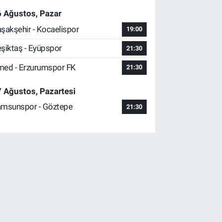
 Ağustos, Pazar
şakşehir - Kocaelispor
19:00
şiktaş - Eyüpspor
21:30
ed - Erzurumspor FK
21:30
 Ağustos, Pazartesi
msunspor - Göztepe
21:30