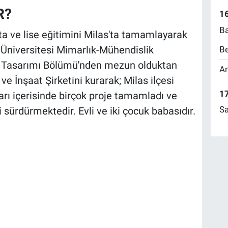
R?
16
Ba
rta ve lise eğitimini Milas'ta tamamlayarak
r Üniversitesi Mimarlık-Mühendislik
Be
re Tasarımı Bölümü'nden mezun olduktan
Am
ve İnşaat Şirketini kurarak; Milas ilçesi
17
ları içerisinde birçok proje tamamladı ve
Sa
sürdürmektedir. Evli ve iki çocuk babasıdır.