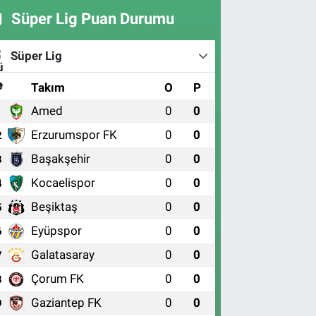
Süper Lig Puan Durumu
Süper Lig
#
Takım
O
P
Amed
0
0
1
Erzurumspor FK
0
0
2
Başakşehir
0
0
3
Kocaelispor
0
0
4
Beşiktaş
0
0
5
Eyüpspor
0
0
6
Galatasaray
0
0
7
Çorum FK
0
0
8
Gaziantep FK
0
0
9