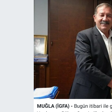
Sağlık
Spor
Yaşam
Tarım
MUĞLA (İGFA) -
Bugün itibari ile