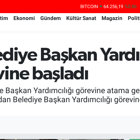
BITCOIN
64.256,19
%0.86
DOLAR
47,5785
%0.1
itim
Ekonomi
Gündem
Kültür Sanat
Magazin
Polit
EURO
54,9297
%0.14
STERLİN
64,0850
%0.14
GRAM ALTIN
6384.71
%2.45
ediye Başkan Yardı
BİST100
13.688
%0
ine başladı
e Başkan Yardımcılığı görevine atama gerç
dan Belediye Başkan Yardımcılığı görevin