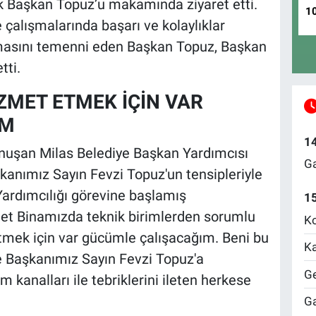
ak Başkan Topuz’u makamında ziyaret etti.
1
 çalışmalarında başarı ve kolaylıklar
olmasını temenni eden Başkan Topuz, Başkan
tti.
İZMET ETMEK İÇİN VAR
IM
1
nuşan Milas Belediye Başkan Yardımcısı
Ga
kanımız Sayın Fevzi Topuz'un tensipleriyle
Yardımcılığı görevine başlamış
1
et Binamızda teknik birimlerden sorumlu
Ko
tmek için var gücümle çalışacağım. Beni bu
Ka
e Başkanımız Sayın Fevzi Topuz'a
Ge
im kanalları ile tebriklerini ileten herkese
.
Ga