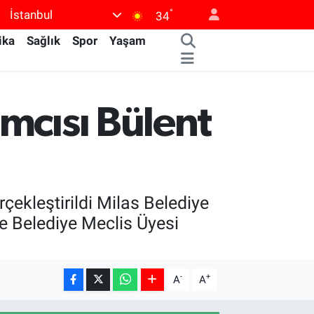
°
İstanbul
34
ika
Sağlık
Spor
Yaşam
mcısı Bülent
ekleştirildi Milas Belediye
e Belediye Meclis Üyesi
-
+
A
A