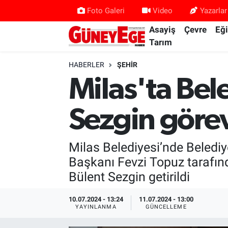
Foto Galeri
Video
Yazarlar
Asayiş
Çevre
Eğ
Asayiş
İstanbul Hava Durumu
Tarım
Çevre
İstanbul Trafik Yoğunluk Haritası
HABERLER
ŞEHIR
Milas'ta Bel
Eğitim
Süper Lig Puan Durumu ve Fikstür
Sezgin görev
Ekonomi
Tüm Manşetler
Gündem
Son Dakika Haberleri
Milas Belediyesi’nde Belediy
Başkanı Fevzi Topuz tarafın
Kültür Sanat
Haber Arşivi
Bülent Sezgin getirildi
Magazin
10.07.2024 - 13:24
11.07.2024 - 13:00
YAYINLANMA
GÜNCELLEME
Politika