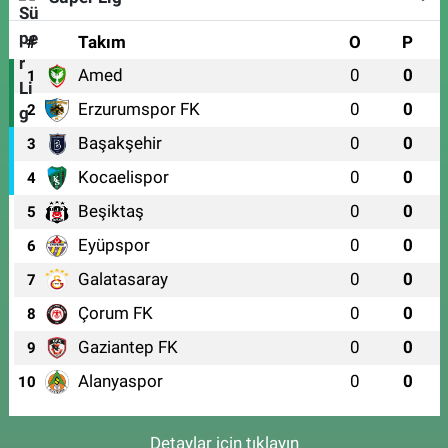
#
Takım
O
P
Amed
0
0
1
Erzurumspor FK
0
0
2
Başakşehir
0
0
3
Kocaelispor
0
0
4
Beşiktaş
0
0
5
Eyüpspor
0
0
6
Galatasaray
0
0
7
Çorum FK
0
0
8
Gaziantep FK
0
0
9
Alanyaspor
0
0
10
Detaylar için tıklayın