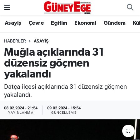
Asayiş
Çevre
Eğitim
Ekonomi
Gündem
Kü
Asayiş
İstanbul Hava Durumu
Çevre
İstanbul Trafik Yoğunluk Haritası
HABERLER
ASAYIŞ
Muğla açıklarında 31
Eğitim
Süper Lig Puan Durumu ve Fikstür
düzensiz göçmen
Ekonomi
Tüm Manşetler
yakalandı
Datça ilçesi açıklarında 31 düzensiz göçmen
Gündem
Son Dakika Haberleri
yakalandı.
Kültür Sanat
Haber Arşivi
08.02.2024 - 21:54
09.02.2024 - 15:54
YAYINLANMA
GÜNCELLEME
Magazin
Politika