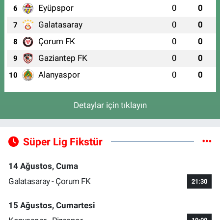
Eyüpspor
0
0
6
Galatasaray
0
0
7
Çorum FK
0
0
8
Gaziantep FK
0
0
9
Alanyaspor
0
0
10
Detaylar için tıklayın
Süper Lig Fikstür
14 Ağustos, Cuma
Galatasaray - Çorum FK
21:30
15 Ağustos, Cumartesi