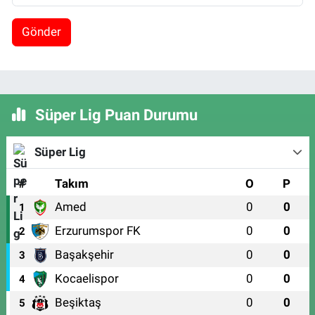
Gönder
Süper Lig Puan Durumu
Süper Lig
#
Takım
O
P
Amed
0
0
1
Erzurumspor FK
0
0
2
Başakşehir
0
0
3
Kocaelispor
0
0
4
Beşiktaş
0
0
5