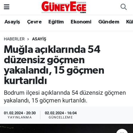
Asayiş
Çevre
Eğitim
Ekonomi
Gündem
Kü
Asayiş
İstanbul Hava Durumu
Çevre
İstanbul Trafik Yoğunluk Haritası
HABERLER
ASAYIŞ
Muğla açıklarında 54
Eğitim
Süper Lig Puan Durumu ve Fikstür
düzensiz göçmen
Ekonomi
Tüm Manşetler
yakalandı, 15 göçmen
kurtarıldı
Gündem
Son Dakika Haberleri
Bodrum ilçesi açıklarında 54 düzensiz göçmen
Kültür Sanat
Haber Arşivi
yakalandı, 15 göçmen kurtarıldı.
Magazin
01.02.2024 - 20:30
02.02.2024 - 16:04
YAYINLANMA
GÜNCELLEME
Politika