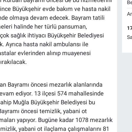
Be
ince Büyükşehir evde bakım ve hasta nakil
Am
nde olmaya devam edecek. Bayram tatili
eleri halinde her türlü pansuman,
17
irçok sağlık ihtiyacı Büyükşehir Belediyesi
Sa
k. Ayrıca hasta nakil ambulansı ile
stalar evlerinden alınıp muayenesi
ırakılacak.
an Bayramı öncesi mezarlık alanlarında
evam ediyor. 13 ilçesi 574 mahallesinde
sahip Muğla Büyükşehir Belediyesi bu
yramı öncesi temizlik, yabani ot
maları yapıyor. Bugüne kadar 1078 mezarlık
emizlik, yabani ot ilaçlama çalışmalarını 81