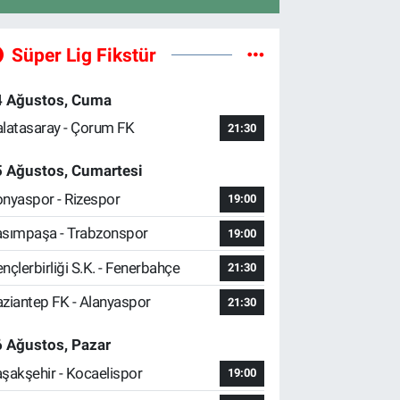
Süper Lig Fikstür
4 Ağustos, Cuma
latasaray - Çorum FK
21:30
5 Ağustos, Cumartesi
nyaspor - Rizespor
19:00
sımpaşa - Trabzonspor
19:00
nçlerbirliği S.K. - Fenerbahçe
21:30
ziantep FK - Alanyaspor
21:30
 Ağustos, Pazar
şakşehir - Kocaelispor
19:00