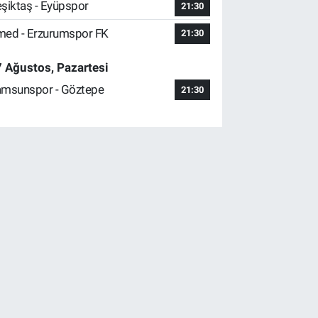
şiktaş - Eyüpspor
21:30
ed - Erzurumspor FK
21:30
 Ağustos, Pazartesi
msunspor - Göztepe
21:30