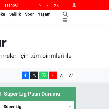
°
İstanbul
23
ika
Sağlık
Spor
Yaşam
r
leri için tüm birimleri ile
-
+
A
A
Süper Lig Puan Durumu
Süper Lig