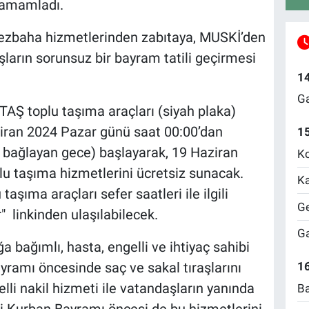
 tamamladı.
ezbaha hizmetlerinden zabıtaya, MUSKİ’den
aşların sorunsuz bir bayram tatili geçirmesi
1
Ga
AŞ toplu taşıma araçları (siyah plaka)
iran 2024 Pazar günü saat 00:00’dan
1
bağlayan gece) başlayarak, 19 Haziran
Ko
u taşıma hizmetlerini ücretsiz sunacak.
Ka
aşıma araçları sefer saatleri ile ilgili
Ge
" linkinden ulaşılabilecek.
Ga
 bağımlı, hasta, engelli ve ihtiyaç sahibi
ramı öncesinde saç ve sakal tıraşlarını
16
lli nakil hizmeti ile vatandaşların yanında
Ba
ri Kurban Bayramı öncesi de bu hizmetlerini