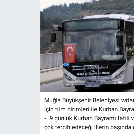
Sağlık
Spor
Yaşam
Tarım
Muğla Büyükşehir Belediyesi vata
için tüm birimleri ile Kurban Bayr
-
9 günlük Kurban Bayramı tatili 
çok tercih edeceği illerin başınd