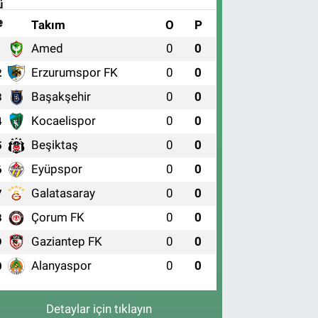
#
Takım
O
P
Amed
0
0
1
Erzurumspor FK
0
0
2
Başakşehir
0
0
3
Kocaelispor
0
0
4
Beşiktaş
0
0
5
Eyüpspor
0
0
6
Galatasaray
0
0
7
Çorum FK
0
0
8
Gaziantep FK
0
0
9
Alanyaspor
0
0
0
Detaylar için tıklayın