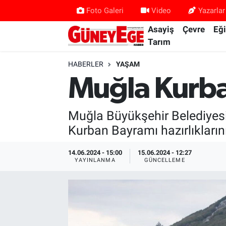
Foto Galeri
Video
Yazarlar
Asayiş
Çevre
Eğ
Asayiş
İstanbul Hava Durumu
Tarım
Çevre
İstanbul Trafik Yoğunluk Haritası
HABERLER
YAŞAM
Muğla Kurba
Eğitim
Süper Lig Puan Durumu ve Fikstür
Muğla Büyükşehir Belediyesi 
Ekonomi
Tüm Manşetler
Kurban Bayramı hazırlıkları
Gündem
Son Dakika Haberleri
14.06.2024 - 15:00
15.06.2024 - 12:27
YAYINLANMA
GÜNCELLEME
Kültür Sanat
Haber Arşivi
Magazin
Politika