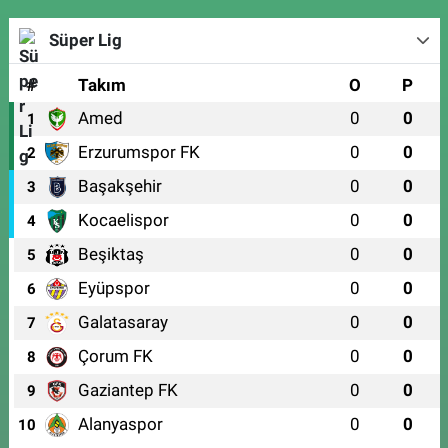
Süper Lig
#
Takım
O
P
Amed
0
0
1
Erzurumspor FK
0
0
2
Başakşehir
0
0
3
Kocaelispor
0
0
4
Beşiktaş
0
0
5
Eyüpspor
0
0
6
Galatasaray
0
0
7
Çorum FK
0
0
8
Gaziantep FK
0
0
9
Alanyaspor
0
0
10