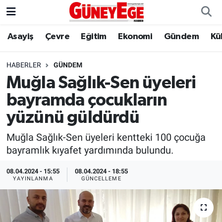
Asayiş
Çevre
Eğitim
Ekonomi
Gündem
Kü
Asayiş
İstanbul Hava Durumu
Çevre
İstanbul Trafik Yoğunluk Haritası
HABERLER
GÜNDEM
Muğla Sağlık-Sen üyeleri
Eğitim
Süper Lig Puan Durumu ve Fikstür
bayramda çocukların
Ekonomi
Tüm Manşetler
yüzünü güldürdü
Muğla Sağlık-Sen üyeleri kentteki 100 çocuğa
Gündem
Son Dakika Haberleri
bayramlık kıyafet yardımında bulundu.
Kültür Sanat
Haber Arşivi
08.04.2024 - 15:55
08.04.2024 - 18:55
YAYINLANMA
GÜNCELLEME
Magazin
Politika