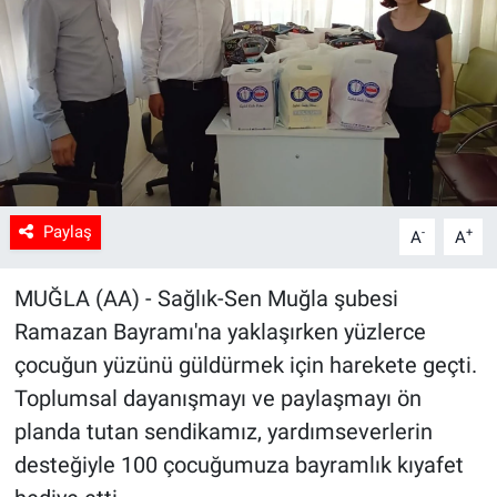
Sağlık
Spor
Yaşam
Tarım
Paylaş
-
+
A
A
MUĞLA (AA) - Sağlık-Sen Muğla şubesi
Ramazan Bayramı'na yaklaşırken yüzlerce
çocuğun yüzünü güldürmek için harekete geçti.
Toplumsal dayanışmayı ve paylaşmayı ön
planda tutan sendikamız, yardımseverlerin
desteğiyle 100 çocuğumuza bayramlık kıyafet