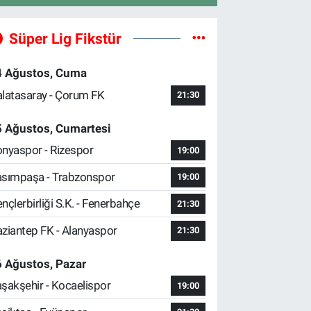
Süper Lig Fikstür
4 Ağustos, Cuma
latasaray - Çorum FK
21:30
5 Ağustos, Cumartesi
nyaspor - Rizespor
19:00
sımpaşa - Trabzonspor
19:00
nçlerbirliği S.K. - Fenerbahçe
21:30
ziantep FK - Alanyaspor
21:30
 Ağustos, Pazar
şakşehir - Kocaelispor
19:00