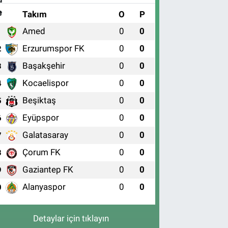
#
Takım
O
P
Amed
0
0
1
Erzurumspor FK
0
0
2
Başakşehir
0
0
3
Kocaelispor
0
0
4
Beşiktaş
0
0
5
Eyüpspor
0
0
6
Galatasaray
0
0
7
Çorum FK
0
0
8
Gaziantep FK
0
0
9
Alanyaspor
0
0
0
Detaylar için tıklayın