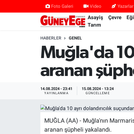
Foto Galeri
Video
Yazarlar
Asayiş
Çevre
Eğ
Asayiş
İstanbul Hava Durumu
Tarım
Çevre
İstanbul Trafik Yoğunluk Haritası
HABERLER
GENEL
Muğla'da 10 
Eğitim
Süper Lig Puan Durumu ve Fikstür
aranan şüphe
Ekonomi
Tüm Manşetler
Gündem
Son Dakika Haberleri
14.08.2024 - 23:41
15.08.2024 - 13:24
YAYINLANMA
GÜNCELLEME
Kültür Sanat
Haber Arşivi
Magazin
MUĞLA (AA) - Muğla'nın Marmaris i
aranan şüpheli yakalandı.
Politika