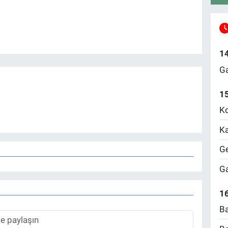
1
Ga
1
Ko
Ka
Ge
Ga
16
Ba