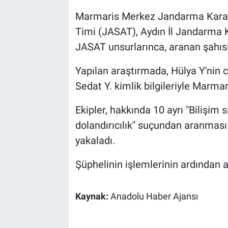
Marmaris Merkez Jandarma Karak
Sağlık
Timi (JASAT), Aydın İl Jandarma 
Spor
JASAT unsurlarınca, aranan şahısl
Yapılan araştırmada, Hülya Y'nin ci
Yaşam
Sedat Y. kimlik bilgileriyle Marmar
Tarım
Ekipler, hakkında 10 ayrı "Bilişim 
dolandırıcılık" suçundan aranması 
yakaladı.
Şüphelinin işlemlerinin ardından a
Kaynak:
Anadolu Haber Ajansı