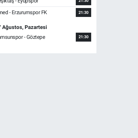
şiktaş - Eyüpspor
21:30
ed - Erzurumspor FK
21:30
 Ağustos, Pazartesi
msunspor - Göztepe
21:30