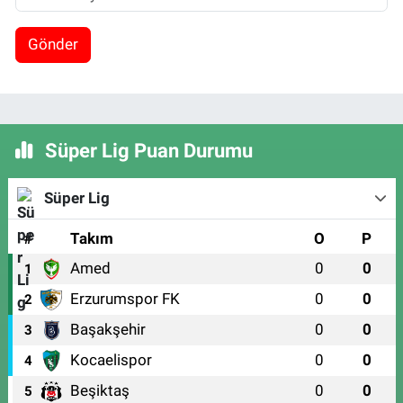
Gönder
Süper Lig Puan Durumu
Süper Lig
#
Takım
O
P
Amed
0
0
1
Erzurumspor FK
0
0
2
Başakşehir
0
0
3
Kocaelispor
0
0
4
Beşiktaş
0
0
5