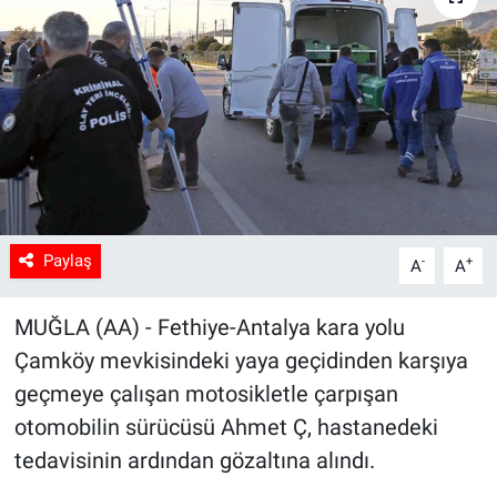
Sağlık
Spor
Yaşam
Tarım
Paylaş
-
+
A
A
MUĞLA (AA) - Fethiye-Antalya kara yolu
Çamköy mevkisindeki yaya geçidinden karşıya
geçmeye çalışan motosikletle çarpışan
otomobilin sürücüsü Ahmet Ç, hastanedeki
tedavisinin ardından gözaltına alındı.