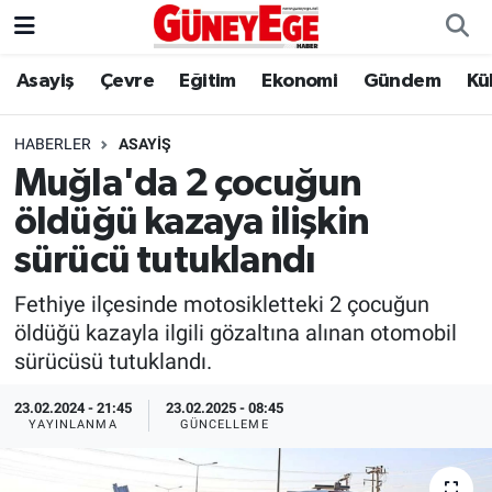
Asayiş
Çevre
Eğitim
Ekonomi
Gündem
Kü
Asayiş
İstanbul Hava Durumu
Çevre
İstanbul Trafik Yoğunluk Haritası
HABERLER
ASAYIŞ
Muğla'da 2 çocuğun
Eğitim
Süper Lig Puan Durumu ve Fikstür
öldüğü kazaya ilişkin
Ekonomi
Tüm Manşetler
sürücü tutuklandı
Fethiye ilçesinde motosikletteki 2 çocuğun
Gündem
Son Dakika Haberleri
öldüğü kazayla ilgili gözaltına alınan otomobil
sürücüsü tutuklandı.
Kültür Sanat
Haber Arşivi
23.02.2024 - 21:45
23.02.2025 - 08:45
Magazin
YAYINLANMA
GÜNCELLEME
Politika