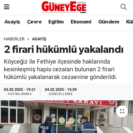
Asayiş
Çevre
Eğitim
Ekonomi
Gündem
Kü
Asayiş
İstanbul Hava Durumu
Çevre
İstanbul Trafik Yoğunluk Haritası
HABERLER
ASAYIŞ
2 firari hükümlü yakalandı
Eğitim
Süper Lig Puan Durumu ve Fikstür
Köyceğiz ile Fethiye ilçesinde haklarında
Ekonomi
Tüm Manşetler
kesinleşmiş hapis cezaları bulunan 2 firari
hükümlü yakalanarak cezaevine gönderildi.
Gündem
Son Dakika Haberleri
03.02.2025 - 19:21
04.02.2025 - 15:59
YAYINLANMA
GÜNCELLEME
Kültür Sanat
Haber Arşivi
Magazin
Politika