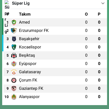
Süper Lig
#
Takım
O
P
Amed
0
0
1
Erzurumspor FK
0
0
2
Başakşehir
0
0
3
Kocaelispor
0
0
4
Beşiktaş
0
0
5
Eyüpspor
0
0
6
Galatasaray
0
0
7
Çorum FK
0
0
8
Gaziantep FK
0
0
9
Alanyaspor
0
0
10