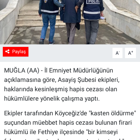
Sağlık
Spor
Yaşam
Paylaş
-
+
A
A
Tarım
MUĞLA (AA) - İl Emniyet Müdürlüğünün
açıklamasına göre, Asayiş Şubesi ekipleri,
haklarında kesinleşmiş hapis cezası olan
hükümlülere yönelik çalışma yaptı.
Ekipler tarafından Köyceğiz'de "kasten öldürme"
suçundan müebbet hapis cezası bulunan firari
hükümlü ile Fethiye ilçesinde "bir kimseyi