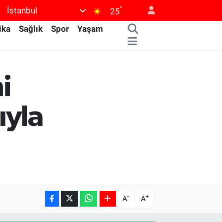
°
İstanbul
25
ika
Sağlık
Spor
Yaşam
i
ıyla
-
+
A
A