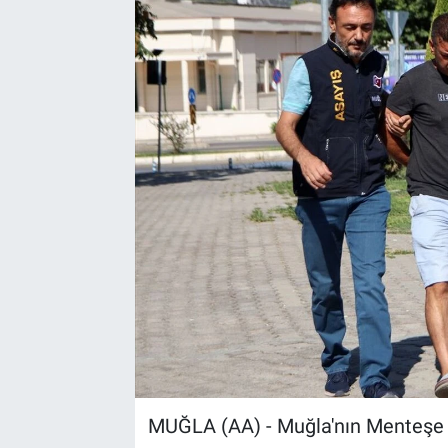
Sağlık
Spor
Yaşam
Tarım
MUĞLA (AA) - Muğla'nın Menteşe ilç