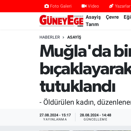
Foto Galeri
Video
Yazarlar
Asayiş
Çevre
Eğ
Asayiş
İstanbul Hava Durumu
Tarım
Çevre
İstanbul Trafik Yoğunluk Haritası
HABERLER
ASAYIŞ
Muğla'da bir k
Eğitim
Süper Lig Puan Durumu ve Fikstür
bıçaklayarak
Ekonomi
Tüm Manşetler
tutuklandı
Gündem
Son Dakika Haberleri
Kültür Sanat
Haber Arşivi
- Öldürülen kadın, düzenlenen
Magazin
27.08.2024 - 15:17
28.08.2024 - 14:48
YAYINLANMA
GÜNCELLEME
Politika