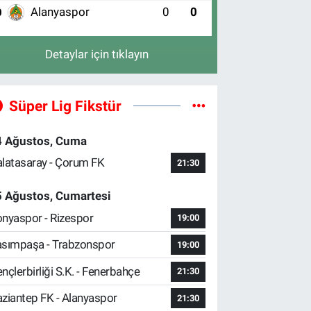
Alanyaspor
0
0
0
Detaylar için tıklayın
Süper Lig Fikstür
4 Ağustos, Cuma
latasaray - Çorum FK
21:30
5 Ağustos, Cumartesi
nyaspor - Rizespor
19:00
sımpaşa - Trabzonspor
19:00
nçlerbirliği S.K. - Fenerbahçe
21:30
ziantep FK - Alanyaspor
21:30