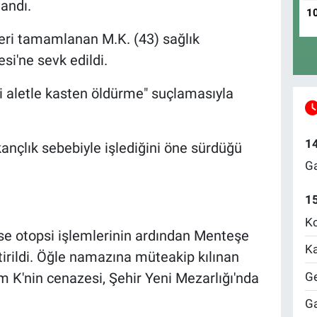
landı.
1
eri tamamlanan M.K. (43) sağlık
si'ne sevk edildi.
ici aletle kasten öldürme" suçlamasıyla
1
kançlık sebebiyle işlediğini öne sürdüğü
Ga
1
Ko
se otopsi işlemlerinin ardından Menteşe
Ka
tirildi. Öğle namazına müteakip kılınan
Ge
K'nin cenazesi, Şehir Yeni Mezarlığı'nda
Ga