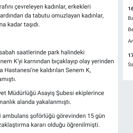
fını çevreleyen kadınlar, erkekleri
16
ardından da tabutu omuzlayan kadınlar,
Ba
a kadar taşıdı.
Be
Am
sabah saatlerinde park halindeki
17
nem K'yi karnından bıçaklayıp olay yerinden
Sa
a Hastanesi'ne kaldırılan Senem K,
mıştı.
iyet Müdürlüğü Asayiş Şubesi ekiplerince
rmanlık alanda yakalanmıştı.
i ambulans şoförlüğü görevinden 15 gün
aklaştırma kararı olduğu öğrenilmişti.