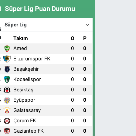
Süper Lig Puan Durumu
Süper Lig
#
Takım
O
P
Amed
0
0
1
Erzurumspor FK
0
0
2
Başakşehir
0
0
3
Kocaelispor
0
0
4
Beşiktaş
0
0
5
Eyüpspor
0
0
6
Galatasaray
0
0
7
Çorum FK
0
0
8
Gaziantep FK
0
0
9