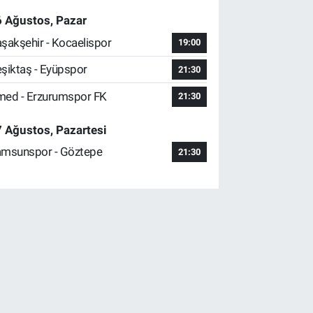
 Ağustos, Pazar
şakşehir - Kocaelispor
19:00
şiktaş - Eyüpspor
21:30
ed - Erzurumspor FK
21:30
 Ağustos, Pazartesi
msunspor - Göztepe
21:30