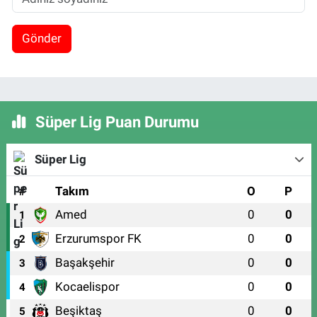
Gönder
Süper Lig Puan Durumu
Süper Lig
#
Takım
O
P
Amed
0
0
1
Erzurumspor FK
0
0
2
Başakşehir
0
0
3
Kocaelispor
0
0
4
Beşiktaş
0
0
5