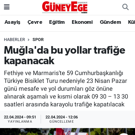
Asayiş
Çevre
Eğitim
Ekonomi
Gündem
Kü
Asayiş
İstanbul Hava Durumu
Çevre
İstanbul Trafik Yoğunluk Haritası
HABERLER
SPOR
Muğla'da bu yollar trafiğe
Eğitim
Süper Lig Puan Durumu ve Fikstür
kapanacak
Ekonomi
Tüm Manşetler
Fethiye ve Marmaris'te 59 Cumhurbaşkanlığı
Türkiye Bisiklet Turu nedeniyle 23 Nisan Pazar
Gündem
Son Dakika Haberleri
günü mesafe ve yol durumları göz önüne
alınarak aşamalı ve kısmi olarak 09 30 – 13 30
Kültür Sanat
Haber Arşivi
saatleri arasında karayolu trafiğe kapatılacak
Magazin
22.04.2024 - 09:51
22.04.2024 - 12:06
YAYINLANMA
GÜNCELLEME
Politika