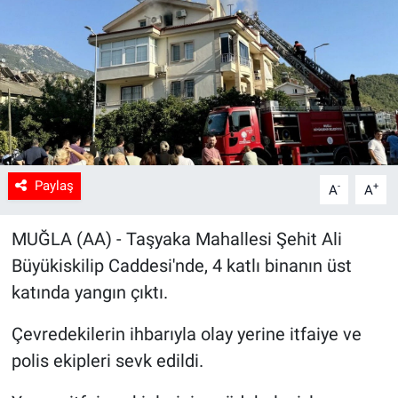
Sağlık
Spor
Yaşam
Tarım
Paylaş
-
+
A
A
MUĞLA (AA) - Taşyaka Mahallesi Şehit Ali
Büyükiskilip Caddesi'nde, 4 katlı binanın üst
katında yangın çıktı.
Çevredekilerin ihbarıyla olay yerine itfaiye ve
polis ekipleri sevk edildi.