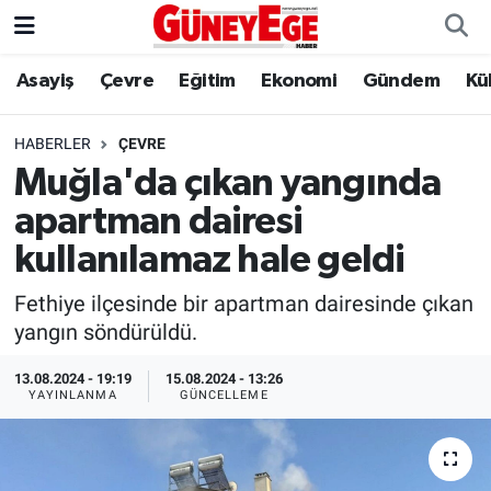
Asayiş
Çevre
Eğitim
Ekonomi
Gündem
Kü
Asayiş
İstanbul Hava Durumu
Çevre
İstanbul Trafik Yoğunluk Haritası
HABERLER
ÇEVRE
Muğla'da çıkan yangında
Eğitim
Süper Lig Puan Durumu ve Fikstür
apartman dairesi
Ekonomi
Tüm Manşetler
kullanılamaz hale geldi
Fethiye ilçesinde bir apartman dairesinde çıkan
Gündem
Son Dakika Haberleri
yangın söndürüldü.
Kültür Sanat
Haber Arşivi
13.08.2024 - 19:19
15.08.2024 - 13:26
YAYINLANMA
GÜNCELLEME
Magazin
Politika