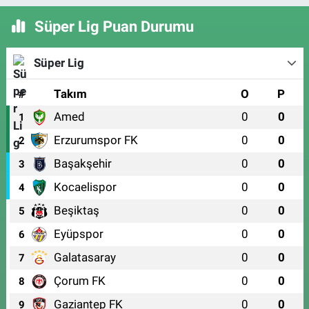
Süper Lig Puan Durumu
Süper Lig
#
Takım
O
P
Amed
0
0
1
Erzurumspor FK
0
0
2
Başakşehir
0
0
3
Kocaelispor
0
0
4
Beşiktaş
0
0
5
Eyüpspor
0
0
6
Galatasaray
0
0
7
Çorum FK
0
0
8
Gaziantep FK
0
0
9