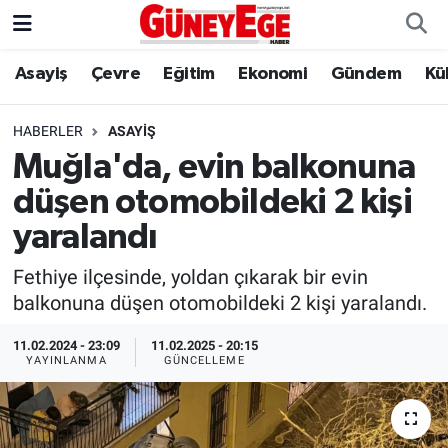
Asayiş
Çevre
Eğitim
Ekonomi
Gündem
Kü
Asayiş
İstanbul Hava Durumu
Çevre
İstanbul Trafik Yoğunluk Haritası
HABERLER
ASAYIŞ
Muğla'da, evin balkonuna
Eğitim
Süper Lig Puan Durumu ve Fikstür
düşen otomobildeki 2 kişi
Ekonomi
Tüm Manşetler
yaralandı
Fethiye ilçesinde, yoldan çıkarak bir evin
Gündem
Son Dakika Haberleri
balkonuna düşen otomobildeki 2 kişi yaralandı.
Kültür Sanat
Haber Arşivi
11.02.2024 - 23:09
11.02.2025 - 20:15
YAYINLANMA
GÜNCELLEME
Magazin
Politika