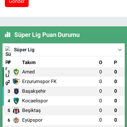
Gönder
Süper Lig Puan Durumu
Süper Lig
#
Takım
O
P
Amed
0
0
1
Erzurumspor FK
0
0
2
Başakşehir
0
0
3
Kocaelispor
0
0
4
Beşiktaş
0
0
5
Eyüpspor
0
0
6