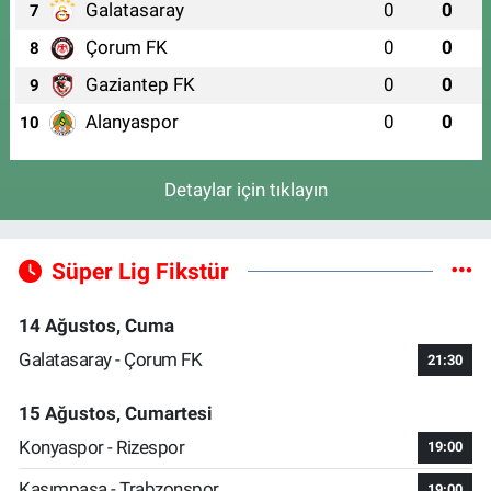
Galatasaray
0
0
7
Çorum FK
0
0
8
Gaziantep FK
0
0
9
Alanyaspor
0
0
10
Detaylar için tıklayın
Süper Lig Fikstür
14 Ağustos, Cuma
Galatasaray - Çorum FK
21:30
15 Ağustos, Cumartesi
Konyaspor - Rizespor
19:00
Kasımpaşa - Trabzonspor
19:00