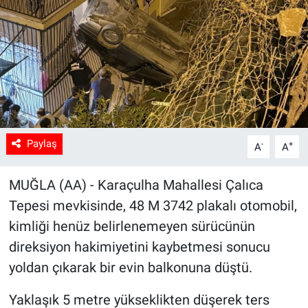
Sağlık
Spor
Yaşam
Tarım
Paylaş
-
+
A
A
MUĞLA (AA) - Karaçulha Mahallesi Çalıca
Tepesi mevkisinde, 48 M 3742 plakalı otomobil,
kimliği henüz belirlenemeyen sürücünün
direksiyon hakimiyetini kaybetmesi sonucu
yoldan çıkarak bir evin balkonuna düştü.
Yaklaşık 5 metre yükseklikten düşerek ters