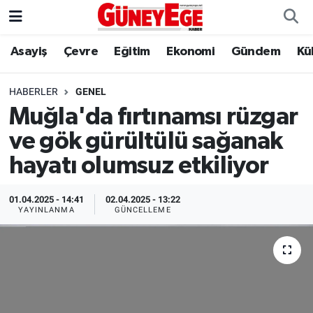
Asayiş
Çevre
Eğitim
Ekonomi
Gündem
Kü
Asayiş
İstanbul Hava Durumu
Çevre
İstanbul Trafik Yoğunluk Haritası
HABERLER
GENEL
Muğla'da fırtınamsı rüzgar
Eğitim
Süper Lig Puan Durumu ve Fikstür
ve gök gürültülü sağanak
Ekonomi
Tüm Manşetler
hayatı olumsuz etkiliyor
Gündem
Son Dakika Haberleri
01.04.2025 - 14:41
02.04.2025 - 13:22
YAYINLANMA
GÜNCELLEME
Kültür Sanat
Haber Arşivi
Magazin
Politika