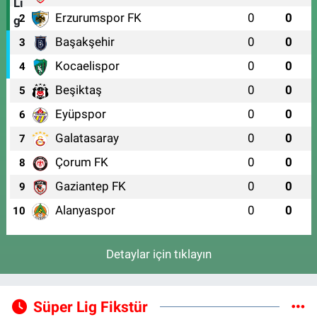
Erzurumspor FK
0
0
2
Başakşehir
0
0
3
Kocaelispor
0
0
4
Beşiktaş
0
0
5
Eyüpspor
0
0
6
Galatasaray
0
0
7
Çorum FK
0
0
8
Gaziantep FK
0
0
9
Alanyaspor
0
0
10
Detaylar için tıklayın
Süper Lig Fikstür