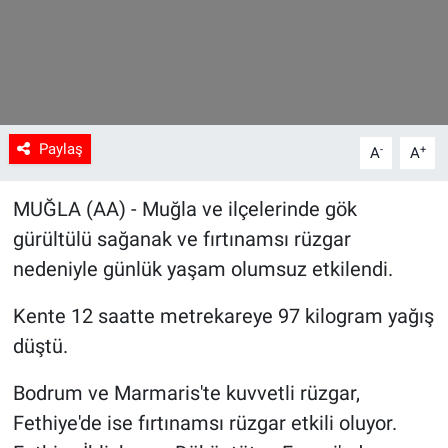
Sağlık
Spor
Yaşam
Paylaş
-
+
A
A
Tarım
MUĞLA (AA) - Muğla ve ilçelerinde gök
gürültülü sağanak ve fırtınamsı rüzgar
nedeniyle günlük yaşam olumsuz etkilendi.
Kente 12 saatte metrekareye 97 kilogram yağış
düştü.
Bodrum ve Marmaris'te kuvvetli rüzgar,
Fethiye'de ise fırtınamsı rüzgar etkili oluyor.