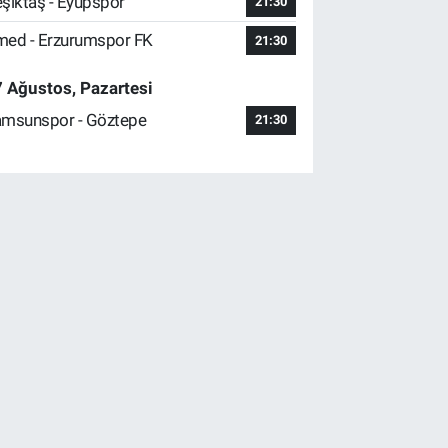
şiktaş - Eyüpspor
21:30
ed - Erzurumspor FK
21:30
 Ağustos, Pazartesi
msunspor - Göztepe
21:30