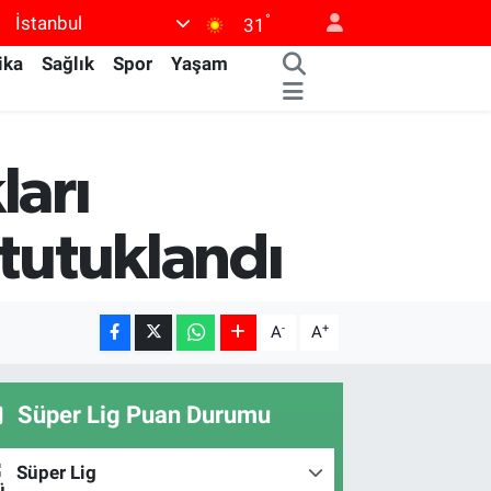
°
İstanbul
31
ika
Sağlık
Spor
Yaşam
ları
 tutuklandı
-
+
A
A
Süper Lig Puan Durumu
Süper Lig