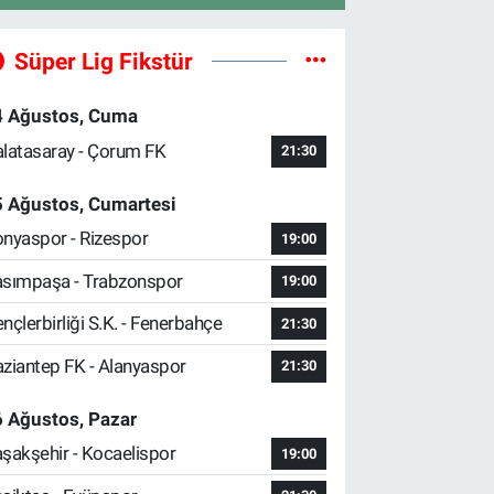
Süper Lig Fikstür
4 Ağustos, Cuma
latasaray - Çorum FK
21:30
5 Ağustos, Cumartesi
nyaspor - Rizespor
19:00
sımpaşa - Trabzonspor
19:00
nçlerbirliği S.K. - Fenerbahçe
21:30
ziantep FK - Alanyaspor
21:30
 Ağustos, Pazar
şakşehir - Kocaelispor
19:00