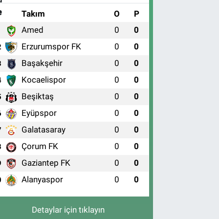
#
Takım
O
P
Amed
0
0
1
Erzurumspor FK
0
0
2
Başakşehir
0
0
3
Kocaelispor
0
0
4
Beşiktaş
0
0
5
Eyüpspor
0
0
6
Galatasaray
0
0
7
Çorum FK
0
0
8
Gaziantep FK
0
0
9
Alanyaspor
0
0
0
Detaylar için tıklayın