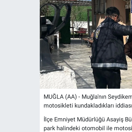
Sağlık
Spor
Yaşam
Tarım
MUĞLA (AA) - Muğla'nın Seydikemer
motosikleti kundakladıkları iddiası
İlçe Emniyet Müdürlüğü Asayiş Büro
park halindeki otomobil ile motosi