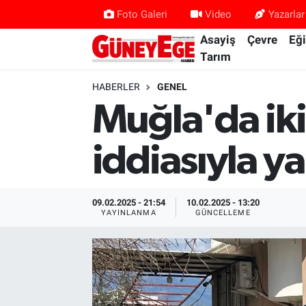
Foto Galeri
Video
Yazarlar
Asayiş
Çevre
Eğ
Asayiş
İstanbul Hava Durumu
Tarım
Çevre
İstanbul Trafik Yoğunluk Haritası
HABERLER
GENEL
Muğla'da iki
Eğitim
Süper Lig Puan Durumu ve Fikstür
iddiasıyla y
Ekonomi
Tüm Manşetler
Gündem
Son Dakika Haberleri
09.02.2025 - 21:54
10.02.2025 - 13:20
YAYINLANMA
GÜNCELLEME
Kültür Sanat
Haber Arşivi
Magazin
Politika