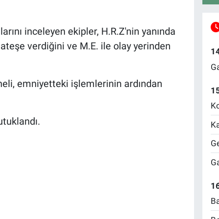
arını inceleyen ekipler, H.R.Z'nin yanında
ateşe verdiğini ve M.E. ile olay yerinden
1
Ga
eli, emniyetteki işlemlerinin ardından
1
Ko
tutuklandı.
Ka
Ge
Ga
16
Ba