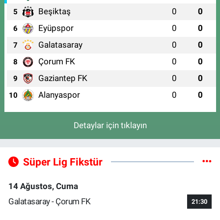
Beşiktaş
0
0
5
Eyüpspor
0
0
6
Galatasaray
0
0
7
Çorum FK
0
0
8
Gaziantep FK
0
0
9
Alanyaspor
0
0
10
Detaylar için tıklayın
Süper Lig Fikstür
14 Ağustos, Cuma
Galatasaray - Çorum FK
21:30