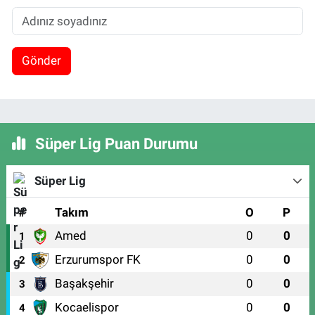
Gönder
Süper Lig Puan Durumu
Süper Lig
#
Takım
O
P
Amed
0
0
1
Erzurumspor FK
0
0
2
Başakşehir
0
0
3
Kocaelispor
0
0
4