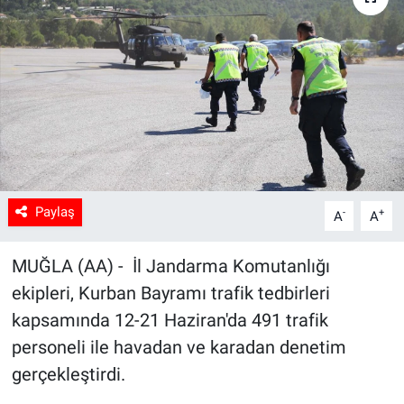
Sağlık
Spor
Yaşam
Tarım
Paylaş
-
+
A
A
MUĞLA (AA) - İl Jandarma Komutanlığı
ekipleri, Kurban Bayramı trafik tedbirleri
kapsamında 12-21 Haziran'da 491 trafik
personeli ile havadan ve karadan denetim
gerçekleştirdi.