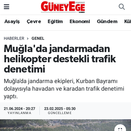
Asayiş
Çevre
Eğitim
Ekonomi
Gündem
Kü
Asayiş
İstanbul Hava Durumu
Çevre
İstanbul Trafik Yoğunluk Haritası
HABERLER
GENEL
Muğla'da jandarmadan
Eğitim
Süper Lig Puan Durumu ve Fikstür
helikopter destekli trafik
Ekonomi
Tüm Manşetler
denetimi
Muğla'da jandarma ekipleri, Kurban Bayramı
Gündem
Son Dakika Haberleri
dolayısıyla havadan ve karadan trafik denetimi
yaptı.
Kültür Sanat
Haber Arşivi
21.06.2024 - 20:27
23.02.2025 - 05:30
Magazin
YAYINLANMA
GÜNCELLEME
Politika