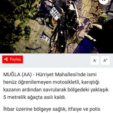
Sağlık
Spor
Yaşam
Tarım
Paylaş
-
+
A
A
MUĞLA (AA) - Hürriyet Mahallesi'nde ismi
henüz öğrenilemeyen motosikletli, karıştığı
kazanın ardından savrularak bölgedeki yaklaşık
5 metrelik ağaçta asılı kaldı.
İhbar üzerine bölgeye sağlık, itfaiye ve polis