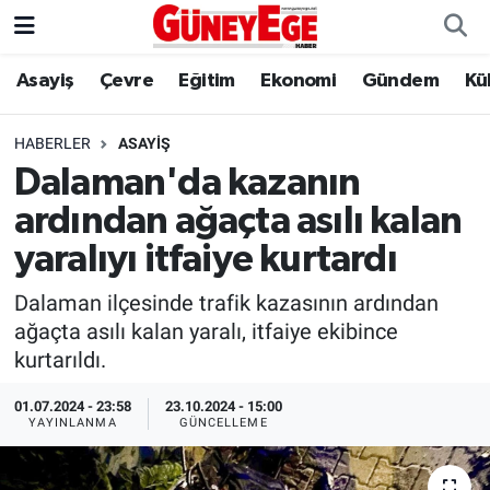
Asayiş
Çevre
Eğitim
Ekonomi
Gündem
Kü
Asayiş
İstanbul Hava Durumu
Çevre
İstanbul Trafik Yoğunluk Haritası
HABERLER
ASAYIŞ
Dalaman'da kazanın
Eğitim
Süper Lig Puan Durumu ve Fikstür
ardından ağaçta asılı kalan
Ekonomi
Tüm Manşetler
yaralıyı itfaiye kurtardı
Dalaman ilçesinde trafik kazasının ardından
Gündem
Son Dakika Haberleri
ağaçta asılı kalan yaralı, itfaiye ekibince
kurtarıldı.
Kültür Sanat
Haber Arşivi
01.07.2024 - 23:58
23.10.2024 - 15:00
Magazin
YAYINLANMA
GÜNCELLEME
Politika