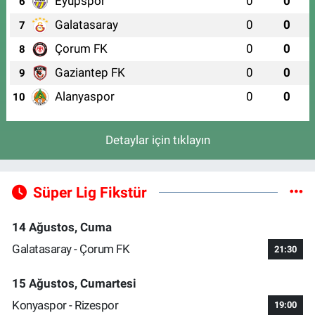
Eyüpspor
0
0
6
Galatasaray
0
0
7
Çorum FK
0
0
8
Gaziantep FK
0
0
9
Alanyaspor
0
0
10
Detaylar için tıklayın
Süper Lig Fikstür
14 Ağustos, Cuma
Galatasaray - Çorum FK
21:30
15 Ağustos, Cumartesi
Konyaspor - Rizespor
19:00