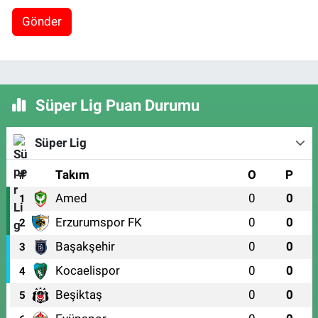
Gönder
Süper Lig Puan Durumu
Süper Lig
#
Takım
O
P
Amed
0
0
1
Erzurumspor FK
0
0
2
Başakşehir
0
0
3
Kocaelispor
0
0
4
Beşiktaş
0
0
5