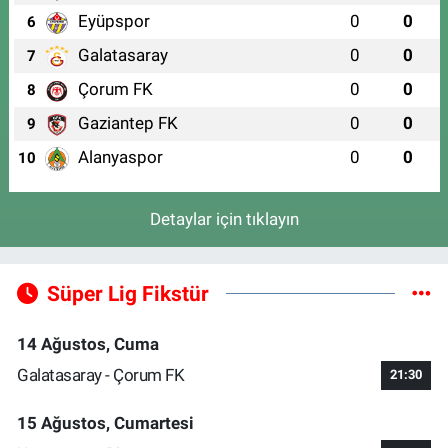
Eyüpspor
0
0
6
Galatasaray
0
0
7
Çorum FK
0
0
8
Gaziantep FK
0
0
9
Alanyaspor
0
0
10
Detaylar için tıklayın
Süper Lig Fikstür
14 Ağustos, Cuma
Galatasaray - Çorum FK
21:30
15 Ağustos, Cumartesi