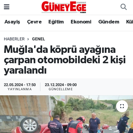
Asayiş
Çevre
Eğitim
Ekonomi
Gündem
Kü
Asayiş
İstanbul Hava Durumu
Çevre
İstanbul Trafik Yoğunluk Haritası
HABERLER
GENEL
Muğla'da köprü ayağına
Eğitim
Süper Lig Puan Durumu ve Fikstür
çarpan otomobildeki 2 kişi
Ekonomi
Tüm Manşetler
yaralandı
Gündem
Son Dakika Haberleri
22.05.2024 - 17:50
23.12.2024 - 09:00
YAYINLANMA
GÜNCELLEME
Kültür Sanat
Haber Arşivi
Magazin
Politika