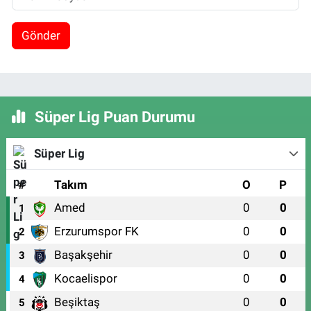
Gönder
Süper Lig Puan Durumu
Süper Lig
#
Takım
O
P
Amed
0
0
1
Erzurumspor FK
0
0
2
Başakşehir
0
0
3
Kocaelispor
0
0
4
Beşiktaş
0
0
5