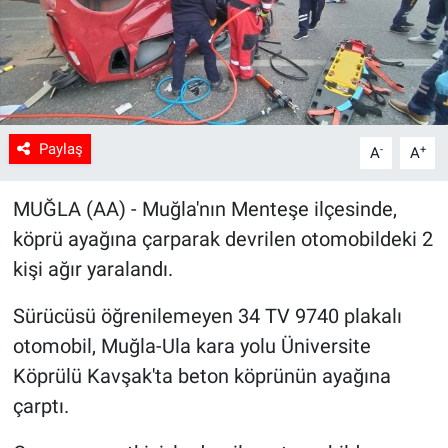
Sağlık
Spor
Yaşam
Paylaş
-
+
A
A
Tarım
MUĞLA (AA) - Muğla'nın Menteşe ilçesinde,
köprü ayağına çarparak devrilen otomobildeki 2
kişi ağır yaralandı.
Sürücüsü öğrenilemeyen 34 TV 9740 plakalı
otomobil, Muğla-Ula kara yolu Üniversite
Köprülü Kavşak'ta beton köprünün ayağına
çarptı.