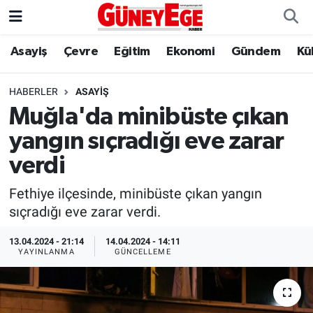
Asayiş
Çevre
Eğitim
Ekonomi
Gündem
Kü
Asayiş
İstanbul Hava Durumu
Çevre
İstanbul Trafik Yoğunluk Haritası
HABERLER
ASAYIŞ
Muğla'da minibüste çıkan
Eğitim
Süper Lig Puan Durumu ve Fikstür
yangın sıçradığı eve zarar
Ekonomi
Tüm Manşetler
verdi
Fethiye ilçesinde, minibüste çıkan yangın
Gündem
Son Dakika Haberleri
sıçradığı eve zarar verdi.
Kültür Sanat
Haber Arşivi
13.04.2024 - 21:14
14.04.2024 - 14:11
YAYINLANMA
GÜNCELLEME
Magazin
Politika