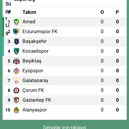
#
Takım
O
P
Amed
0
0
1
Erzurumspor FK
0
0
2
Başakşehir
0
0
3
Kocaelispor
0
0
4
Beşiktaş
0
0
5
Eyüpspor
0
0
6
Galatasaray
0
0
7
Çorum FK
0
0
8
Gaziantep FK
0
0
9
Alanyaspor
0
0
10
Detaylar için tıklayın