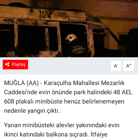
Sağlık
Spor
Yaşam
Tarım
Paylaş
-
+
A
A
MUĞLA (AA) - Karaçulha Mahallesi Mezarlık
Caddesi'nde evin önünde park halindeki 48 AEL
608 plakalı minibüste henüz belirlenemeyen
nedenle yangın çıktı.
Yanan minibüsteki alevler yakınındaki evin
ikinci katındaki balkona sıçradı. İtfaiye