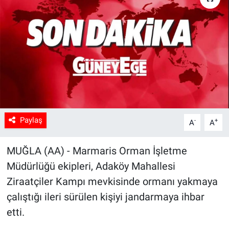
Sağlık
Spor
Yaşam
Tarım
Paylaş
-
+
A
A
MUĞLA (AA) - Marmaris Orman İşletme
Müdürlüğü ekipleri, Adaköy Mahallesi
Ziraatçiler Kampı mevkisinde ormanı yakmaya
çalıştığı ileri sürülen kişiyi jandarmaya ihbar
etti.