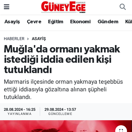
Asayiş
Çevre
Eğitim
Ekonomi
Gündem
Kü
Asayiş
İstanbul Hava Durumu
Çevre
İstanbul Trafik Yoğunluk Haritası
HABERLER
ASAYIŞ
Muğla'da ormanı yakmak
Eğitim
Süper Lig Puan Durumu ve Fikstür
istediği iddia edilen kişi
Ekonomi
Tüm Manşetler
tutuklandı
Marmaris ilçesinde orman yakmaya teşebbüs
Gündem
Son Dakika Haberleri
ettiği iddiasıyla gözaltına alınan şüpheli
tutuklandı.
Kültür Sanat
Haber Arşivi
28.08.2024 - 16:25
29.08.2024 - 13:57
Magazin
YAYINLANMA
GÜNCELLEME
Politika