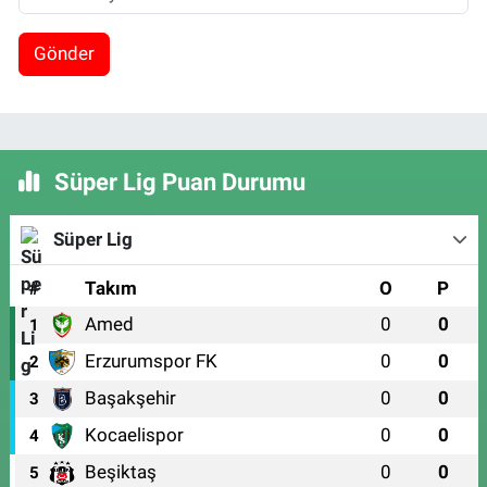
Gönder
Süper Lig Puan Durumu
Süper Lig
#
Takım
O
P
Amed
0
0
1
Erzurumspor FK
0
0
2
Başakşehir
0
0
3
Kocaelispor
0
0
4
Beşiktaş
0
0
5