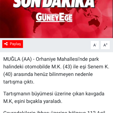
Sağlık
Spor
Yaşam
Paylaş
-
+
A
A
Tarım
MUĞLA (AA) - Orhaniye Mahallesi'nde park
halindeki otomobilde M.K. (43) ile eşi Senem K.
(40) arasında henüz bilinmeyen nedenle
tartışma çıktı.
Tartışmanın büyümesi üzerine çıkan kavgada
M.K, eşini bıçakla yaraladı.