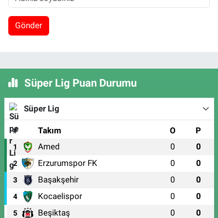
Gönder
Süper Lig Puan Durumu
Süper Lig
#
Takım
O
P
Amed
0
0
1
Erzurumspor FK
0
0
2
Başakşehir
0
0
3
Kocaelispor
0
0
4
Beşiktaş
0
0
5