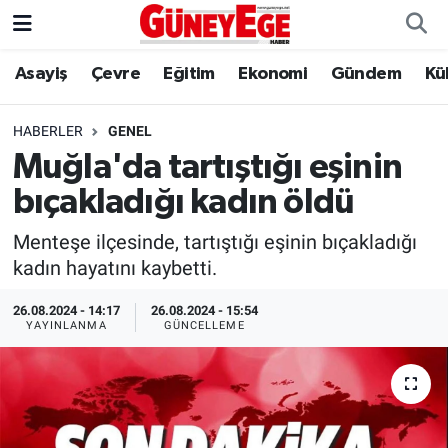
Asayiş
Çevre
Eğitim
Ekonomi
Gündem
Kü
Asayiş
İstanbul Hava Durumu
Çevre
İstanbul Trafik Yoğunluk Haritası
HABERLER
GENEL
Muğla'da tartıştığı eşinin
Eğitim
Süper Lig Puan Durumu ve Fikstür
bıçakladığı kadın öldü
Ekonomi
Tüm Manşetler
Menteşe ilçesinde, tartıştığı eşinin bıçakladığı
kadın hayatını kaybetti.
Gündem
Son Dakika Haberleri
26.08.2024 - 14:17
26.08.2024 - 15:54
YAYINLANMA
GÜNCELLEME
Kültür Sanat
Haber Arşivi
Magazin
Politika