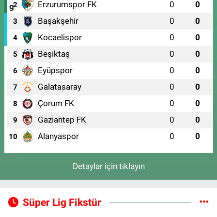
Erzurumspor FK
0
0
2
Başakşehir
0
0
3
Kocaelispor
0
0
4
Beşiktaş
0
0
5
Eyüpspor
0
0
6
Galatasaray
0
0
7
Çorum FK
0
0
8
Gaziantep FK
0
0
9
Alanyaspor
0
0
10
Detaylar için tıklayın
Süper Lig Fikstür