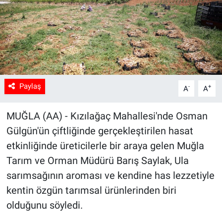
Sağlık
Spor
Yaşam
Paylaş
-
+
A
A
Tarım
MUĞLA (AA) - Kızılağaç Mahallesi'nde Osman
Gülgün'ün çiftliğinde gerçekleştirilen hasat
etkinliğinde üreticilerle bir araya gelen Muğla
Tarım ve Orman Müdürü Barış Saylak, Ula
sarımsağının aroması ve kendine has lezzetiyle
kentin özgün tarımsal ürünlerinden biri
olduğunu söyledi.