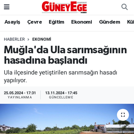
Asayiş
Çevre
Eğitim
Ekonomi
Gündem
Kü
Asayiş
İstanbul Hava Durumu
Çevre
İstanbul Trafik Yoğunluk Haritası
HABERLER
EKONOMI
Muğla'da Ula sarımsağının
Eğitim
Süper Lig Puan Durumu ve Fikstür
hasadına başlandı
Ekonomi
Tüm Manşetler
Ula ilçesinde yetiştirilen sarımsağın hasadı
yapılıyor.
Gündem
Son Dakika Haberleri
25.05.2024 - 17:31
13.11.2024 - 17:45
YAYINLANMA
GÜNCELLEME
Kültür Sanat
Haber Arşivi
Magazin
Politika