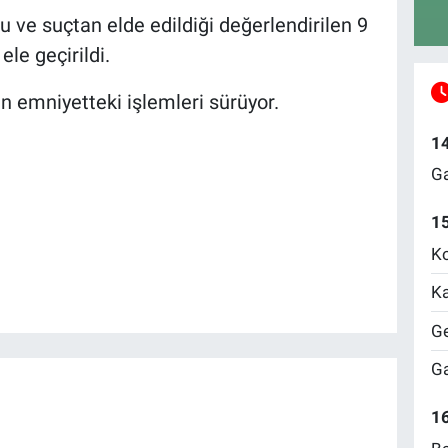
 ve suçtan elde edildiği değerlendirilen 9
ele geçirildi.
nin emniyetteki işlemleri sürüyor.
1
Ga
1
Ko
Ka
Ge
Ga
16