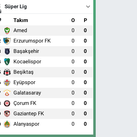
Süper Lig
#
Takım
O
P
Amed
0
0
1
Erzurumspor FK
0
0
2
Başakşehir
0
0
3
Kocaelispor
0
0
4
Beşiktaş
0
0
5
Eyüpspor
0
0
6
Galatasaray
0
0
7
Çorum FK
0
0
8
Gaziantep FK
0
0
9
Alanyaspor
0
0
0