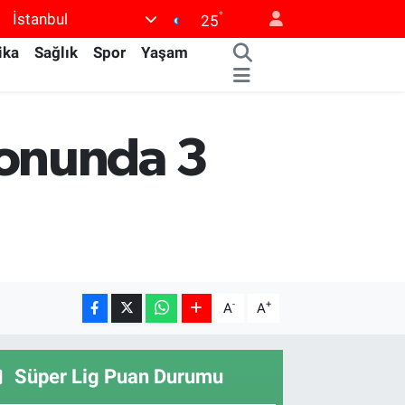
°
İstanbul
25
ika
Sağlık
Spor
Yaşam
yonunda 3
-
+
A
A
Süper Lig Puan Durumu