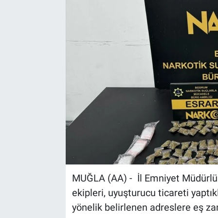
Sağlık
Spor
Yaşam
Tarım
MUĞLA (AA) - İl Emniyet Müdürlü
ekipleri, uyuşturucu ticareti yaptı
yönelik belirlenen adreslere eş z