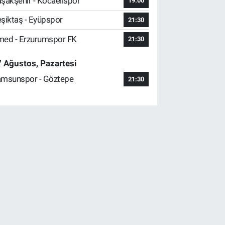
şakşehir - Kocaelispor
19:00
şiktaş - Eyüpspor
21:30
ed - Erzurumspor FK
21:30
 Ağustos, Pazartesi
msunspor - Göztepe
21:30