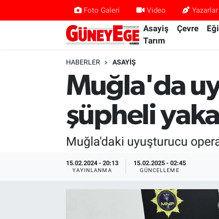
Foto Galeri
Video
Yazarlar
Asayiş
Çevre
Eğ
Asayiş
İstanbul Hava Durumu
Tarım
Çevre
İstanbul Trafik Yoğunluk Haritası
HABERLER
ASAYIŞ
Muğla'da uy
Eğitim
Süper Lig Puan Durumu ve Fikstür
şüpheli yaka
Ekonomi
Tüm Manşetler
Gündem
Son Dakika Haberleri
Muğla'daki uyuşturucu opera
Kültür Sanat
Haber Arşivi
15.02.2024 - 20:13
15.02.2025 - 02:45
YAYINLANMA
GÜNCELLEME
Magazin
Politika