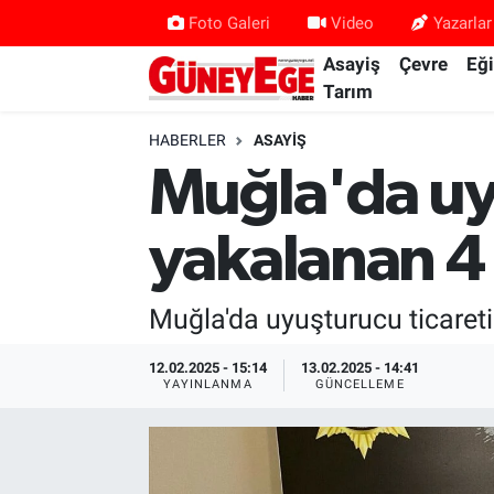
Foto Galeri
Video
Yazarlar
Asayiş
Çevre
Eğ
Asayiş
İstanbul Hava Durumu
Tarım
Çevre
İstanbul Trafik Yoğunluk Haritası
HABERLER
ASAYIŞ
Muğla'da u
Eğitim
Süper Lig Puan Durumu ve Fikstür
yakalanan 4 
Ekonomi
Tüm Manşetler
Gündem
Son Dakika Haberleri
Muğla'da uyuşturucu ticareti 
Kültür Sanat
Haber Arşivi
12.02.2025 - 15:14
13.02.2025 - 14:41
YAYINLANMA
GÜNCELLEME
Magazin
Politika