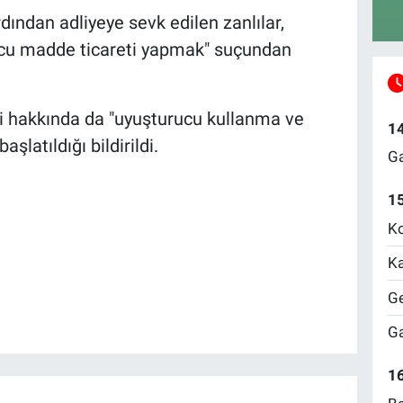
dından adliyeye sevk edilen zanlılar,
rucu madde ticareti yapmak" suçundan
 hakkında da "uyuşturucu kullanma ve
1
latıldığı bildirildi.
Ga
1
Ko
Ka
Ge
Ga
16