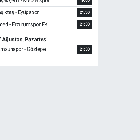
şakşehir - Kocaelispor
19:00
şiktaş - Eyüpspor
21:30
ed - Erzurumspor FK
21:30
 Ağustos, Pazartesi
msunspor - Göztepe
21:30