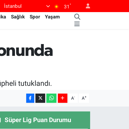
°
İstanbul
31
ika
Sağlık
Spor
Yaşam
yonunda
üpheli tutuklandı.
-
+
A
A
Süper Lig Puan Durumu