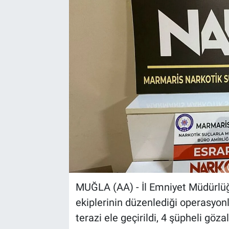
Sağlık
Spor
Yaşam
Tarım
MUĞLA (AA) - İl Emniyet Müdürlü
ekiplerinin düzenlediği operasyonl
terazi ele geçirildi, 4 şüpheli gözal