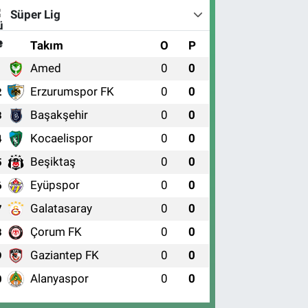
Süper Lig
#
Takım
O
P
Amed
0
0
1
Erzurumspor FK
0
0
2
Başakşehir
0
0
3
Kocaelispor
0
0
4
Beşiktaş
0
0
5
Eyüpspor
0
0
6
Galatasaray
0
0
7
Çorum FK
0
0
8
Gaziantep FK
0
0
9
Alanyaspor
0
0
0