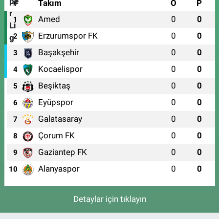
#
Takım
O
P
Amed
0
0
1
Erzurumspor FK
0
0
2
Başakşehir
0
0
3
Kocaelispor
0
0
4
Beşiktaş
0
0
5
Eyüpspor
0
0
6
Galatasaray
0
0
7
Çorum FK
0
0
8
Gaziantep FK
0
0
9
Alanyaspor
0
0
10
Detaylar için tıklayın