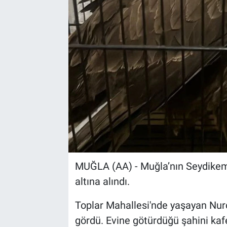
Sağlık
Spor
Yaşam
Tarım
MUĞLA (AA) - Muğla’nın Seydikeme
altına alındı.
Toplar Mahallesi'nde yaşayan Nurc
gördü. Evine götürdüğü şahini kaf