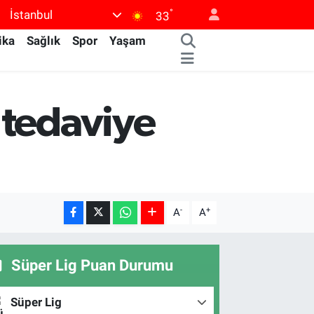
°
İstanbul
33
ika
Sağlık
Spor
Yaşam
 tedaviye
-
+
A
A
Süper Lig Puan Durumu
Süper Lig