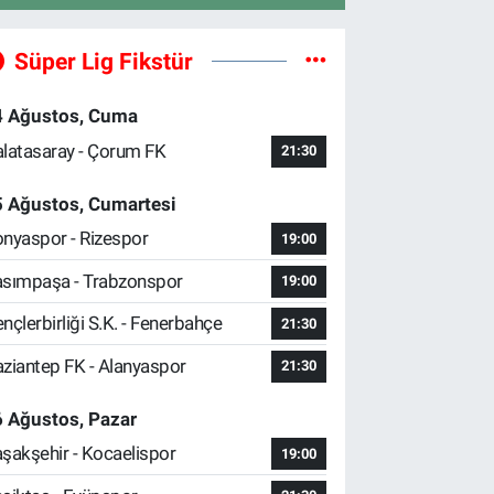
Süper Lig Fikstür
4 Ağustos, Cuma
latasaray - Çorum FK
21:30
5 Ağustos, Cumartesi
nyaspor - Rizespor
19:00
sımpaşa - Trabzonspor
19:00
nçlerbirliği S.K. - Fenerbahçe
21:30
ziantep FK - Alanyaspor
21:30
 Ağustos, Pazar
şakşehir - Kocaelispor
19:00