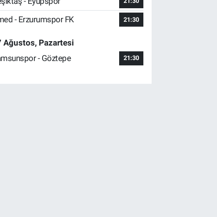
şiktaş - Eyüpspor
21:30
ed - Erzurumspor FK
21:30
 Ağustos, Pazartesi
msunspor - Göztepe
21:30