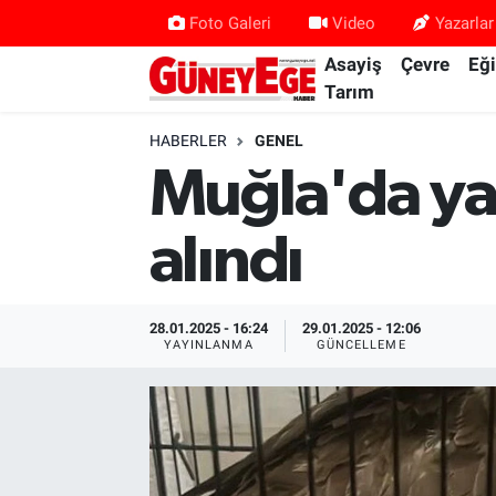
Foto Galeri
Video
Yazarlar
Asayiş
Çevre
Eğ
Asayiş
İstanbul Hava Durumu
Tarım
Çevre
İstanbul Trafik Yoğunluk Haritası
HABERLER
GENEL
Muğla'da yar
Eğitim
Süper Lig Puan Durumu ve Fikstür
alındı
Ekonomi
Tüm Manşetler
Gündem
Son Dakika Haberleri
28.01.2025 - 16:24
29.01.2025 - 12:06
YAYINLANMA
GÜNCELLEME
Kültür Sanat
Haber Arşivi
Magazin
Politika