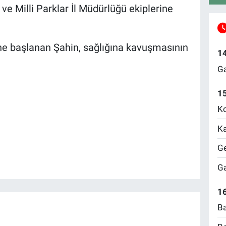
e Milli Parklar İl Müdürlüğü ekiplerine
ine başlanan Şahin, sağlığına kavuşmasının
1
Ga
1
Ko
Ka
Ge
Ga
16
Ba