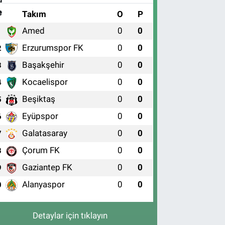
#
Takım
O
P
Amed
0
0
1
Erzurumspor FK
0
0
2
Başakşehir
0
0
3
Kocaelispor
0
0
4
Beşiktaş
0
0
5
Eyüpspor
0
0
6
Galatasaray
0
0
7
Çorum FK
0
0
8
Gaziantep FK
0
0
9
Alanyaspor
0
0
0
Detaylar için tıklayın