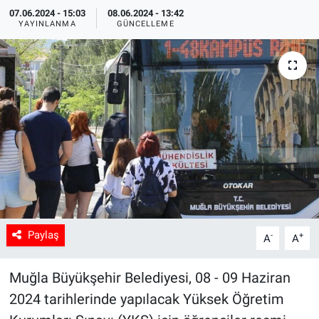
07.06.2024 - 15:03
08.06.2024 - 13:42
Sağlık
YAYINLANMA
GÜNCELLEME
Spor
Yaşam
Tarım
Paylaş
-
+
A
A
Muğla Büyükşehir Belediyesi, 08 - 09 Haziran
2024 tarihlerinde yapılacak Yüksek Öğretim