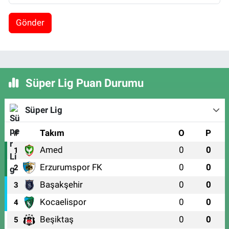
Gönder
Süper Lig Puan Durumu
Süper Lig
#
Takım
O
P
Amed
0
0
1
Erzurumspor FK
0
0
2
Başakşehir
0
0
3
Kocaelispor
0
0
4
Beşiktaş
0
0
5