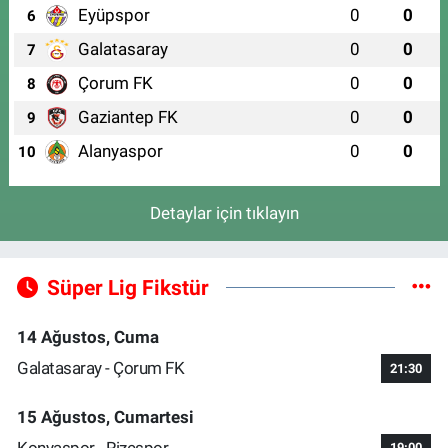
Eyüpspor
0
0
6
Galatasaray
0
0
7
Çorum FK
0
0
8
Gaziantep FK
0
0
9
Alanyaspor
0
0
10
Detaylar için tıklayın
Süper Lig Fikstür
14 Ağustos, Cuma
Galatasaray - Çorum FK
21:30
15 Ağustos, Cumartesi
Konyaspor - Rizespor
19:00