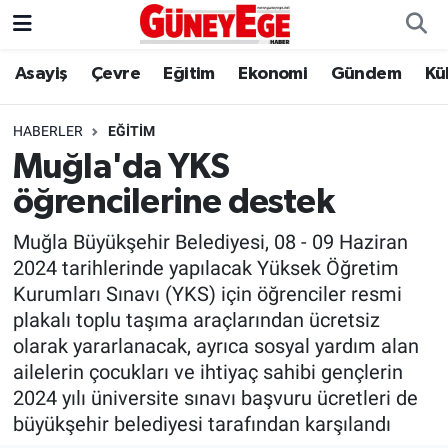
Asayiş
Çevre
Eğitim
Ekonomi
Gündem
Kü
Asayiş
İstanbul Hava Durumu
Çevre
İstanbul Trafik Yoğunluk Haritası
HABERLER
EĞITIM
Muğla'da YKS
Eğitim
Süper Lig Puan Durumu ve Fikstür
öğrencilerine destek
Ekonomi
Tüm Manşetler
Muğla Büyükşehir Belediyesi, 08 - 09 Haziran
2024 tarihlerinde yapılacak Yüksek Öğretim
Gündem
Son Dakika Haberleri
Kurumları Sınavı (YKS) için öğrenciler resmi
plakalı toplu taşıma araçlarından ücretsiz
Kültür Sanat
Haber Arşivi
olarak yararlanacak, ayrıca sosyal yardım alan
ailelerin çocukları ve ihtiyaç sahibi gençlerin
Magazin
2024 yılı üniversite sınavı başvuru ücretleri de
büyükşehir belediyesi tarafından karşılandı
Politika