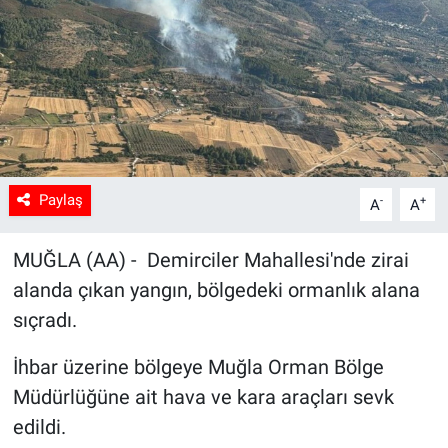
Sağlık
Spor
Yaşam
Tarım
Paylaş
-
+
A
A
MUĞLA (AA) - Demirciler Mahallesi'nde zirai
alanda çıkan yangın, bölgedeki ormanlık alana
sıçradı.
İhbar üzerine bölgeye Muğla Orman Bölge
Müdürlüğüne ait hava ve kara araçları sevk
edildi.