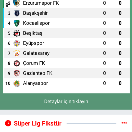
Erzurumspor FK
0
0
2
Başakşehir
0
0
3
Kocaelispor
0
0
4
Beşiktaş
0
0
5
Eyüpspor
0
0
6
Galatasaray
0
0
7
Çorum FK
0
0
8
Gaziantep FK
0
0
9
Alanyaspor
0
0
10
Detaylar için tıklayın
Süper Lig Fikstür