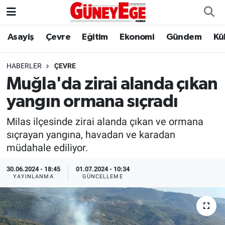
Asayiş
Çevre
Eğitim
Ekonomi
Gündem
Kü
Asayiş
İstanbul Hava Durumu
Çevre
İstanbul Trafik Yoğunluk Haritası
HABERLER
ÇEVRE
Muğla'da zirai alanda çıkan
Eğitim
Süper Lig Puan Durumu ve Fikstür
yangın ormana sıçradı
Ekonomi
Tüm Manşetler
Milas ilçesinde zirai alanda çıkan ve ormana
sıçrayan yangına, havadan ve karadan
Gündem
Son Dakika Haberleri
müdahale ediliyor.
Kültür Sanat
Haber Arşivi
30.06.2024 - 18:45
01.07.2024 - 10:34
YAYINLANMA
GÜNCELLEME
Magazin
Politika