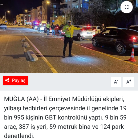
Sağlık
Spor
Yaşam
Tarım
Paylaş
-
+
A
A
MUĞLA (AA) - İl Emniyet Müdürlüğü ekipleri,
yılbaşı tedbirleri çerçevesinde il genelinde 19
bin 995 kişinin GBT kontrolünü yaptı. 9 bin 59
araç, 387 iş yeri, 59 metruk bina ve 124 park
denetlendi.