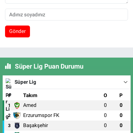
Gönder
Süper Lig Puan Durumu
Süper Lig
#
Takım
O
P
Amed
0
0
1
Erzurumspor FK
0
0
2
Başakşehir
0
0
3