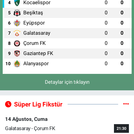
Kocaelispor
0
0
4
Beşiktaş
0
0
5
Eyüpspor
0
0
6
Galatasaray
0
0
7
Çorum FK
0
0
8
Gaziantep FK
0
0
9
Alanyaspor
0
0
10
Detaylar için tıklayın
Süper Lig Fikstür
14 Ağustos, Cuma
Galatasaray - Çorum FK
21:30