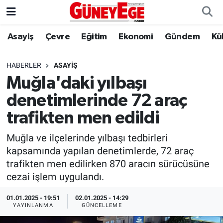
Asayiş
Çevre
Eğitim
Ekonomi
Gündem
Kü
Asayiş
İstanbul Hava Durumu
Çevre
İstanbul Trafik Yoğunluk Haritası
HABERLER
ASAYIŞ
Muğla'daki yılbaşı
Eğitim
Süper Lig Puan Durumu ve Fikstür
denetimlerinde 72 araç
Ekonomi
Tüm Manşetler
trafikten men edildi
Muğla ve ilçelerinde yılbaşı tedbirleri
Gündem
Son Dakika Haberleri
kapsamında yapılan denetimlerde, 72 araç
trafikten men edilirken 870 aracın sürücüsüne
Kültür Sanat
Haber Arşivi
cezai işlem uygulandı.
Magazin
01.01.2025 - 19:51
02.01.2025 - 14:29
YAYINLANMA
GÜNCELLEME
Politika