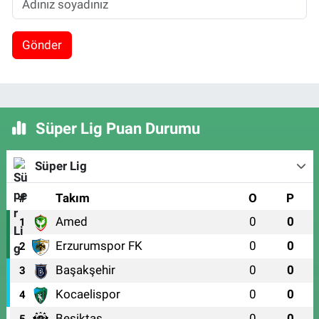
Gönder
Süper Lig Puan Durumu
Süper Lig
#
Takım
O
P
Amed
0
0
1
Erzurumspor FK
0
0
2
Başakşehir
0
0
3
Kocaelispor
0
0
4
Beşiktaş
0
0