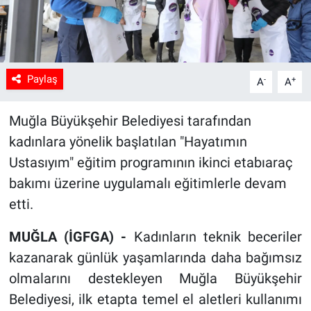
Sağlık
Spor
Paylaş
-
+
A
A
Yaşam
Muğla Büyükşehir Belediyesi tarafından
Tarım
kadınlara yönelik başlatılan "Hayatımın
Ustasıyım" eğitim programının ikinci etabıaraç
bakımı üzerine uygulamalı eğitimlerle devam
etti.
MUĞLA (İGFGA) -
Kadınların teknik beceriler
kazanarak günlük yaşamlarında daha bağımsız
olmalarını destekleyen Muğla Büyükşehir
Belediyesi, ilk etapta temel el aletleri kullanımı