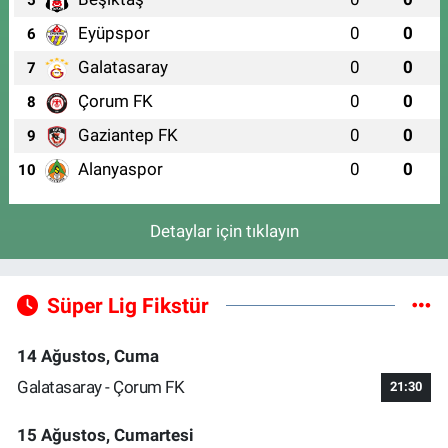
5
Eyüpspor
0
0
6
Galatasaray
0
0
7
Çorum FK
0
0
8
Gaziantep FK
0
0
9
Alanyaspor
0
0
10
Detaylar için tıklayın
Süper Lig Fikstür
14 Ağustos, Cuma
Galatasaray - Çorum FK
21:30
15 Ağustos, Cumartesi