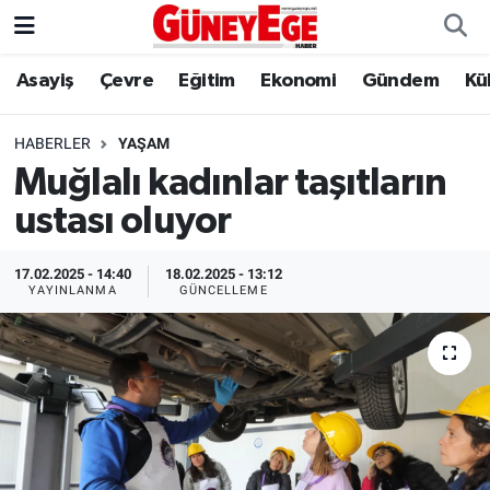
Asayiş
Çevre
Eğitim
Ekonomi
Gündem
Kü
Asayiş
İstanbul Hava Durumu
Çevre
İstanbul Trafik Yoğunluk Haritası
HABERLER
YAŞAM
Muğlalı kadınlar taşıtların
Eğitim
Süper Lig Puan Durumu ve Fikstür
ustası oluyor
Ekonomi
Tüm Manşetler
17.02.2025 - 14:40
18.02.2025 - 13:12
YAYINLANMA
GÜNCELLEME
Gündem
Son Dakika Haberleri
Kültür Sanat
Haber Arşivi
Magazin
Politika