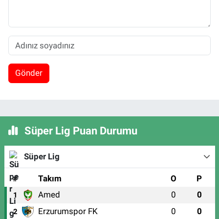
Gönder
Süper Lig Puan Durumu
Süper Lig
#
Takım
O
P
Amed
0
0
1
Erzurumspor FK
0
0
2