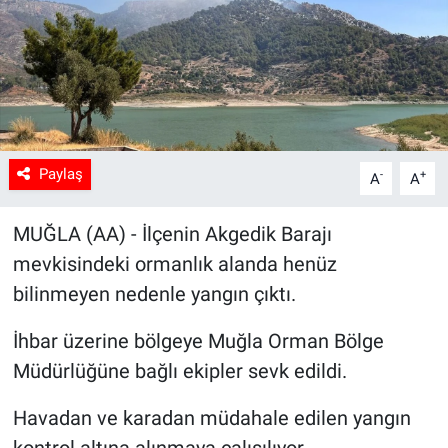
Sağlık
Spor
Yaşam
Paylaş
-
+
A
A
Tarım
MUĞLA (AA) - İlçenin Akgedik Barajı
mevkisindeki ormanlık alanda henüz
bilinmeyen nedenle yangın çıktı.
İhbar üzerine bölgeye Muğla Orman Bölge
Müdürlüğüne bağlı ekipler sevk edildi.
Havadan ve karadan müdahale edilen yangın