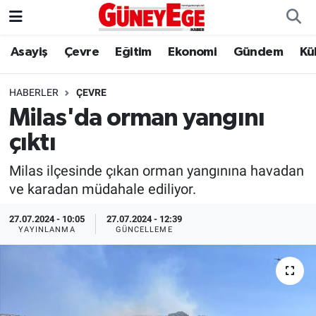
Asayiş
Çevre
Eğitim
Ekonomi
Gündem
Kü
Asayiş
İstanbul Hava Durumu
Çevre
İstanbul Trafik Yoğunluk Haritası
HABERLER
ÇEVRE
Milas'da orman yangını
Eğitim
Süper Lig Puan Durumu ve Fikstür
çıktı
Ekonomi
Tüm Manşetler
Milas ilçesinde çıkan orman yangınına havadan
ve karadan müdahale ediliyor.
Gündem
Son Dakika Haberleri
27.07.2024 - 10:05
27.07.2024 - 12:39
YAYINLANMA
GÜNCELLEME
Kültür Sanat
Haber Arşivi
Magazin
Politika