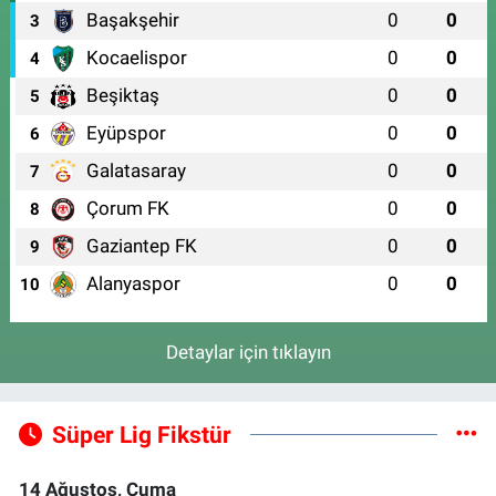
Başakşehir
0
0
3
Kocaelispor
0
0
4
Beşiktaş
0
0
5
Eyüpspor
0
0
6
Galatasaray
0
0
7
Çorum FK
0
0
8
Gaziantep FK
0
0
9
Alanyaspor
0
0
10
Detaylar için tıklayın
Süper Lig Fikstür
14 Ağustos, Cuma